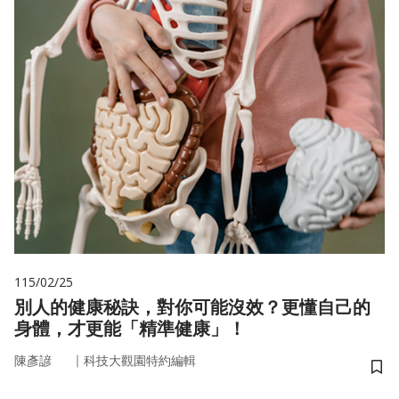
115/02/25
別人的健康秘訣，對你可能沒效？更懂自己的
身體，才更能「精準健康」！
｜
陳彥諺
科技大觀園特約編輯
儲