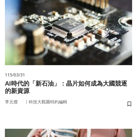
115/03/31
AI時代的「新石油」：晶片如何成為大國競逐
的新資源
｜
李元傑
科技大觀園特約編輯
儲