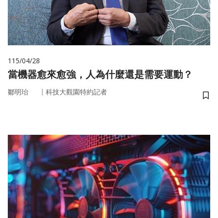
115/04/28
當機器愈來愈強，人為什麼還是需要運動？
｜
鄒明珆
科技大觀園特約記者
儲