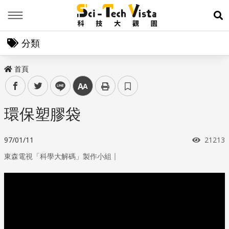
Menu
展
分類
首頁
facebook
twitter
line
中
環保塑膠袋
瀏覽次
97/01/11
21213
｜
東森電視「科學大解碼」製作小組