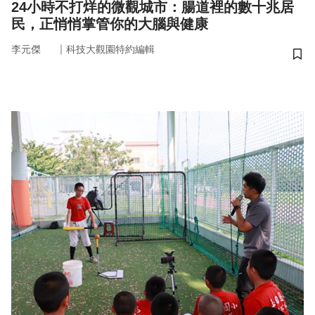
24小時不打烊的微觀城市：腸道裡的數十兆居
民，正悄悄掌管你的大腦與健康
｜
李元傑
科技大觀園特約編輯
儲