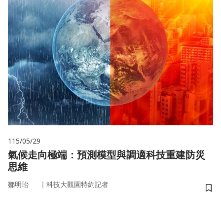
115/05/29
氣候走向極端：預測模型與調適科技重建防災
思維
｜
鄒明珆
科技大觀園特約記者
儲