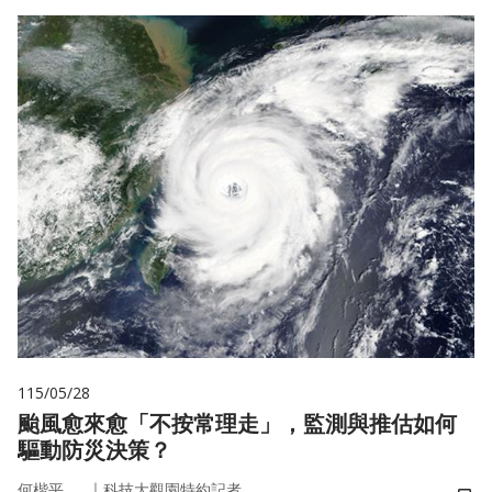
115/05/28
颱風愈來愈「不按常理走」，監測與推估如何
驅動防災決策？
｜
何楷平
科技大觀園特約記者