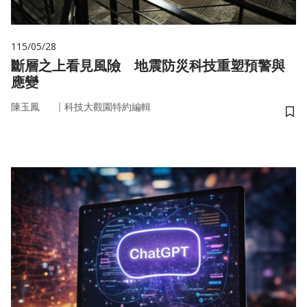
115/05/28
斷層之上看見風險 地震防災科技重塑預警與
應變
｜
陳玉鳳
科技大觀園特約編輯
儲