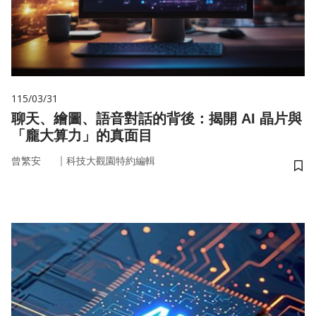
115/03/31
聊天、繪圖、語音對話的背後：揭開 AI 晶片與
「龐大算力」的真面目
｜
曾繁安
科技大觀園特約編輯
儲