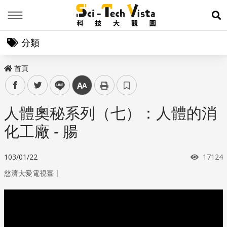
Menu
展
分類
首頁
facebook
twitter
line
中
人體奧秘系列（七）：人體的消
化工廠 - 腸
瀏覽次
103/01/22
17124
｜
慈濟大愛電視臺