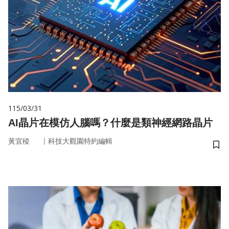
115/03/31
AI晶片在模仿人腦嗎？什麼是類神經網路晶片
｜
黃宜稜
科技大觀園特約編輯
儲