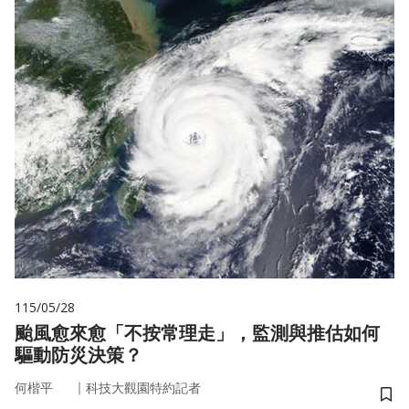
115/05/28
颱風愈來愈「不按常理走」，監測與推估如何
驅動防災決策？
｜
何楷平
科技大觀園特約記者
儲