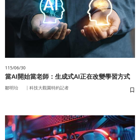
115/06/30
當AI開始當老師：生成式AI正在改變學習方式
｜
鄒明珆
科技大觀園特約記者
儲