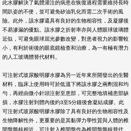
此水膠解決了氣體灌注的病患在恢復過程需要維持長時
間趴姿的不便，並可避免矽油乳化而需二次手術的風
險。此外，該水膠還具有良好的生物相容性，及凝膠後
不易滲漏的優點。該水膠之折射率亦與人體眼球玻璃體
近似，可避免眼球屈光參數改變，對患者視力的影響較
小，有利於術後的眼底鏡檢查和治療，為一有極有潛力
的人工玻璃體替代材料。
可注射式玻尿酸明膠水膠為另一近年來所開發出的生醫
材料，臨床上使用時可於低溫下將該水膠之兩劑混和均
勻，再經由微小針頭注射至患部，可完整地填補患部缺
損，水膠注射到體內後約3至5分鐘後會凝結成膠。此
可注射式玻尿酸明膠水膠除了具有良好的生物相容性及
生物降解性外，更重要的是其黏彈力學性質與人體的椎
間盤髓核相近，可注射入椎間盤作為椎間盤髓核替代