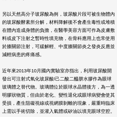
另以天然高分子玻尿酸為例，玻尿酸片段可被生物體內
的玻尿酸酵素所分解，材料降解後不會產生毒性或堆積
在體內造成身體的負擔，在醫學美容方面可作為皮膚敷
料或皮下注射之暫時性填充物，在骨科應用上也常使用
於膝關節注射，可緩解輕、中度膝關節炎之發炎反應並
減輕病患的疼痛感。
近年來2013年10月國內實驗室亦指出，利用玻尿酸開
發出可注射式氧化玻尿酸/己二酸二醯肼水膠作為眼球
玻璃體之替代物。玻璃體位於眼球水晶體後方，為一透
明膠狀物質，但由於老化、變性退化或眼球病變會使其
受損，產生阻礙視線或視網膜剝離的現象，嚴重時臨床
上需以手術切除，並灌入氣體或矽油以填充眼球空腔。