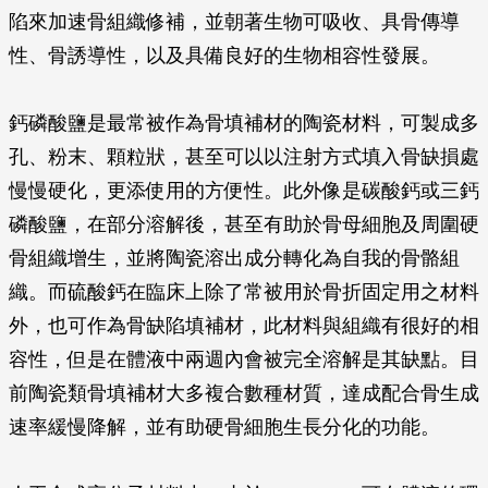
陷來加速骨組織修補，並朝著生物可吸收、具骨傳導
性、骨誘導性，以及具備良好的生物相容性發展。
鈣磷酸鹽是最常被作為骨填補材的陶瓷材料，可製成多
孔、粉末、顆粒狀，甚至可以以注射方式填入骨缺損處
慢慢硬化，更添使用的方便性。此外像是碳酸鈣或三鈣
磷酸鹽，在部分溶解後，甚至有助於骨母細胞及周圍硬
骨組織增生，並將陶瓷溶出成分轉化為自我的骨骼組
織。而硫酸鈣在臨床上除了常被用於骨折固定用之材料
外，也可作為骨缺陷填補材，此材料與組織有很好的相
容性，但是在體液中兩週內會被完全溶解是其缺點。目
前陶瓷類骨填補材大多複合數種材質，達成配合骨生成
速率緩慢降解，並有助硬骨細胞生長分化的功能。