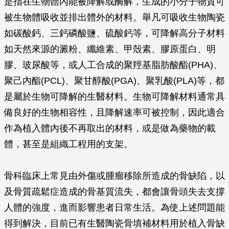
是指在生物體內能被降解或酶解，生成的小分子物質可
被生物體吸收並排出體外的材料。舉凡可吸收生物陶瓷
如碳酸鈣、三鈣磷酸鹽、硫酸鈣等，可降解高分子材料
如天然來源的澱粉、纖維素、甲殼素、膠原蛋白、明
膠、玻尿酸等，或人工合成的聚羥基脂肪酸酯(PHA)、
聚己內酯(PCL)、聚甘醇酸(PGA)、聚乳酸(PLA)等，都
是屬於生物可降解的生醫材料。生物可降解材料通常具
備良好的生物相容性，且降解速率可被控制，因此適合
作為植入體內後不再取出的材料，或是做為藥物的載
體，甚至是組織工程用的支架。
骨科臨床上常見由外傷或腫瘤移除所造成的骨缺陷，以
及骨質疏鬆症造成的骨基質流失，都會讓骨頭失去支撐
人體的強度，進而影響患者日常生活。為使上述問題能
得到解決，目前已有生醫陶瓷骨填補材料用於植入骨缺