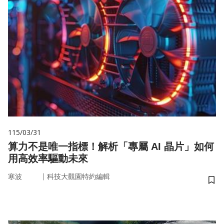
115/03/31
算力不是唯一指標！解析「專屬 AI 晶片」如何
用高效率驅動未來
｜
寒波
科技大觀園特約編輯
儲