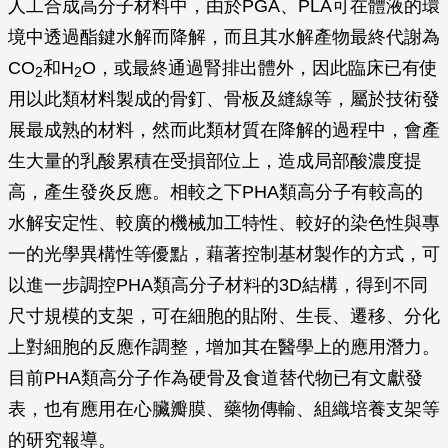
人工合成高分子材料中，由於PGA、PLA可在體液的環
境中透過酯鍵水解而降解，而且其水解產物最終代謝為
CO
和H
O，或最終通過腎排出體外，因此臨床已有使
2
2
用以此類材料製成的骨釘、骨板及縫線等，屬於技術發
展最成熟的材料，然而此類材質在降解的過程中，會產
生大量的乳酸累積在受損部位上，造成局部酸濃度提
高，產生發炎反應。相較之下PHA類高分子有較高的
水解安定性、較廣的機械加工特性、較好的染色性與專
一的光學異構性等優點，藉著控制基材製作的方式，可
以進一步調控PHA類高分子材料的3D結構，得到不同
尺寸規模的支架，可在細胞的貼附、生長、遷移、分化
上對細胞的反應作調整，增加其在醫學上的應用潛力。
目前PHA類高分子作為硬骨及食道替代物已有文獻發
表，也有應用在心臟瓣膜、藥物傳輸、組織培養支架等
的研究報導。