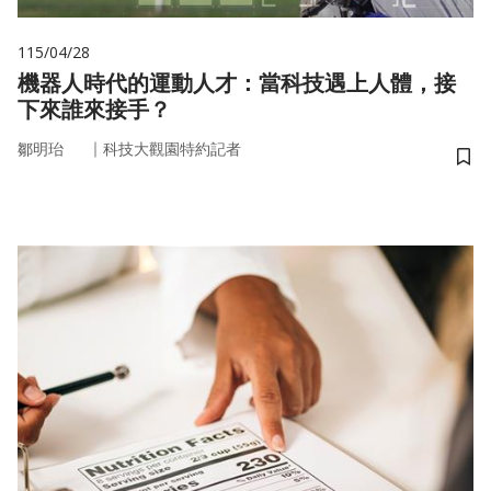
115/04/28
機器人時代的運動人才：當科技遇上人體，接
下來誰來接手？
｜
鄒明珆
科技大觀園特約記者
儲