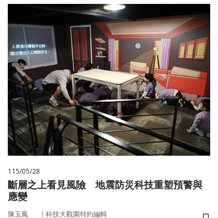
115/05/28
斷層之上看見風險 地震防災科技重塑預警與
應變
｜
陳玉鳳
科技大觀園特約編輯