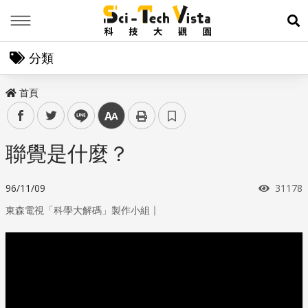
Menu
展
分類
首頁
facebook
twitter
line
中
聯覺是什麼？
瀏覽次
96/11/09
31178
｜
東森電視「科學大解碼」製作小組