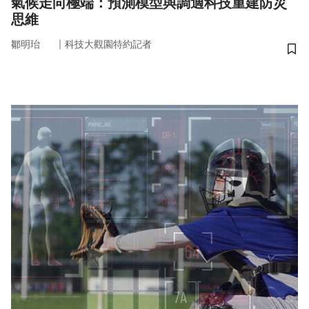
氣候走向極端：預測模型與調適科技重建防災
思維
｜
鄒明珆
科技大觀園特約記者
儲