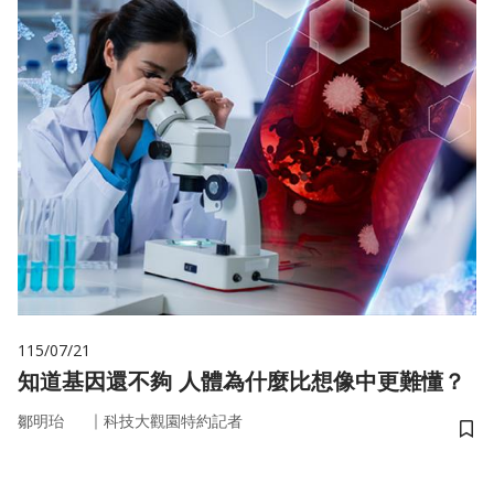
115/07/21
知道基因還不夠 人體為什麼比想像中更難懂？
｜
鄒明珆
科技大觀園特約記者
儲