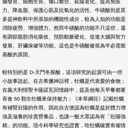
腦發育、細胞生長、傷口癒合、延緩老化、提高免疫
力、降血脂、保護心肌及抗氧化的活性。牛磺酸則是眾
多提神飲料中所添加的機能性成分，較為人知的功能是
消除疲勞、增強體力。然而牛磺酸的功能不只這些，還
有調節脂肪消化吸收、預防動脈硬化、促進大腦與智力
發展、肝臟保健等功能。這也是牛磺酸被視為半必需胺
基酸的原因。
較特別的是 D-天門冬胺酸，這項研究的起源可由一些
小故事說起。在古希臘神話裡，牡蠣是代表愛的食物；
在義大利情聖卡薩諾瓦回憶錄中，提及他每天早餐都要
吞食 50 顆生牡蠣來保持魅力；《本草綱目》記載牡蠣
有補腎壯陽的作用。因此自古便認為牡蠣是益於體力增
強及滋養的珍貴營養品，也讓一般大眾認為有「壯陽強
精」的功能。現今科學研究也證實，吃牡蠣確實有催情