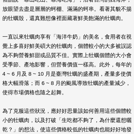
放眼望去盡是層層的蚵棚、滿滿的蚵串。看著其貌不揚
的牡蠣殼，還真難想像裡面藏著鮮美飽滿的牡蠣肉。
一直以來牡蠣肉享有「海洋牛奶」的美名，食用者在視
覺上多喜好鮮美碩大的牡蠣肉，個體較小的大多被誤認
為不夠營養鮮甜或品質不佳。實際上牡蠣個體的大小會
受季節、產地影響，但營養價值一樣高。此外，每年的
4 ~ 6 月及 8 ~ 10 月是臺灣牡蠣的盛產期，產量多使價
格大幅滑落；而 6 ~ 8 月的颱風導致牡蠣的產量減少，
使得市場價格也隨之起舞。
為了克服這些狀況，應好好思量該如何善用這些個體較
小的牡蠣肉，以及打破「生吃都不夠了，為什麼還想曬
乾？」的想法，使這些價格較低的牡蠣肉也能好好地發