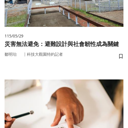
115/05/29
災害無法避免：避難設計與社會韌性成為關鍵
｜
鄒明珆
科技大觀園特約記者
儲