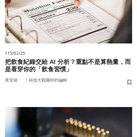
115/02/25
把飲食紀錄交給 AI 分析？重點不是算熱量，而
是看穿你的「飲食習慣」
｜
黃宜稜
科技大觀園特約編輯
儲