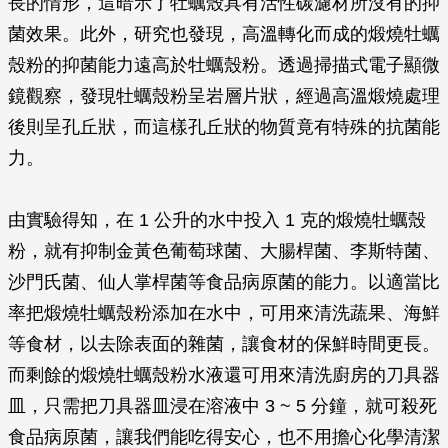
長的情形，這暗示了牡蠣殼具有活性碳濾材所沒有的抑
菌效果。此外，研究也發現，高溫轉化而成的煅燒牡蠣
殼粉的抑菌能力遠高於牡蠣殼粉。透過掃描式電子顯微
鏡觀察，發現牡蠣殼粉呈岩層片狀，經過高溫煅燒處理
後則呈孔丘狀，而這樣孔丘狀的物質竟有特殊的抗菌能
力。
由實驗得知，在 1 公升的水中投入 1 克的煅燒牡蠣殼
粉，就有抑制金黃色葡萄球菌、大腸桿菌、李斯特菌、
沙門氏菌、仙人掌桿菌等食品病原菌的能力。以適當比
率把煅燒牡蠣殼粉添加在水中，可用來清洗蔬果、海鮮
等食材，以去除表面的雜菌，讓食材的保鮮時間更長。
而剩餘的煅燒牡蠣殼粉水液還可用來清洗廚房的刀具器
皿，只需把刀具器皿浸在溶液中 3 ~ 5 分鐘，就可殺死
食品病原菌，讓我們能吃得安心，也不用擔心化學清潔