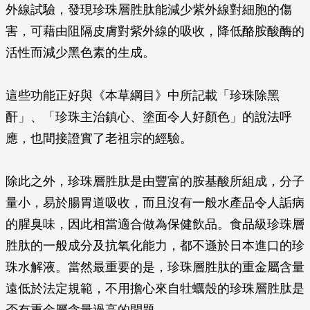
外線試驗，發現珍珠層胜肽能減少紫外線對細胞的傷
害，可藉由阻隔皮膚對紫外線的吸收，降低酪胺酸酶的
活性而減少黑色素的生成。
這些功能正好與《本草綱目》中所記載「珍珠除黑
酐」、「珍珠主治鎮心、塗面令人好顏色」的說法呼
應，也間接證實了老祖宗的經驗。
除此之外，珍珠層胜肽是由豐富的胺基酸所組成，分子
量小，易於腸胃道吸收，而且沒有一般水產品令人詬病
的腥臭味，因此相當適合做為保健飲品。食品級珍珠層
胜肽的一般成分及抗氧化能力，都不遜於日本進口的珍
珠水解液。當然最重要的是，珍珠層胜肽的重金屬含量
遠低於法定規範，不用擔心來自牡蠣殼的珍珠層胜肽是