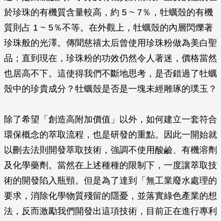
於珍珠的有機質含量較高，約 5 ~ 7％，牡蠣殼的有機
質則占 1 ~ 5％不等。在外觀上，牡蠣殼的內層閃爍著
珍珠般的光澤。傳聞慈禧太后曾使用珍珠粉做為美白聖
品；直到現在，珍珠粉的功效仍然令人著迷，價格當然
也居高不下。這使得我們不斷地思考，是否錯過了牡蠣
殼中的珍貴成分？牡蠣殼是否是一塊未經雕琢的璞玉？
除了希望「創造高附加價值」以外，如何建立一套符合
環保概念的萃取流程，也是研發的重點。因此一開始就
以刪去法則開發萃取技術，強調不使用酸鹼、有機溶劑
及化學藥劑。當然在上述種種的限制下，一度讓萃取技
術的開發陷入瓶頸。但是為了達到「無工業廢水處理的
要求，消除化學物質殘留的隱憂，並落實綠色產業的想
法，反而激勵我們開發出這項技術，目前正在進行專利