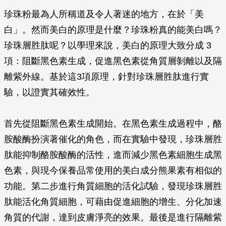
珍珠粉最為人所稱道及令人著迷的地方，在於「美
白」。然而美白的原理是什麼？珍珠粉真的能美白嗎？
珍珠層胜肽呢？以學理來說，美白的原理大致分成 3
項：阻斷黑色素生成，促進黑色素從角質層剝離以及隔
離紫外線。基於這3項原理，針對珍珠層胜肽進行實
驗，以證實其確效性。
首先從阻斷黑色素生成開始。在黑色素生成過程中，酪
胺酸酶扮演著催化的角色，而在實驗中發現，珍珠層胜
肽能抑制酪胺酸酶的活性，進而減少黑色素細胞生成黑
色素，與現今保養品常使用的美白成分熊果素有相似的
功能。第二步進行角質細胞的活化試驗，發現珍珠層胜
肽能活化角質細胞，可藉由促進細胞的增生、分化加速
角質的代謝，達到皮膚淨亮的效果。最後是進行隔離紫