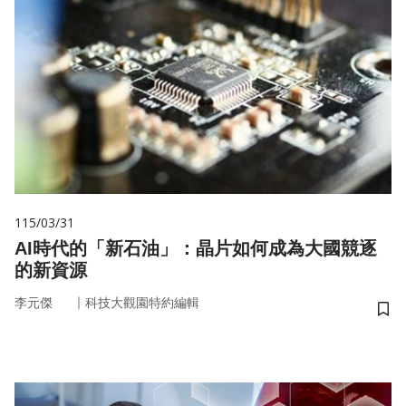
115/03/31
AI時代的「新石油」：晶片如何成為大國競逐
的新資源
｜
李元傑
科技大觀園特約編輯
儲