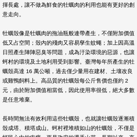
揮長處，讓不做為鮮食的牡蠣肉的利用也能有更好的創
意走向。
牡蠣殼像是牡蠣肉的拖油瓶般連帶產生，不僅附加價值
低又占空間；殼內的殘肉又容易孳生蚊蠅；加上因高溫
日照產生陣陣惡臭等問題，成為汙染環境的惡源，也讓
蚵村的環境及土地利用受到影響。臺灣每年所產生的牡
蠣殼高達 16 萬公噸，過去僅少量用在建材、土壤改良
或雞鴨飼料上。高品質的牡蠣殼每公斤售價也僅約 2
元，由於附加價值相當低，因此使用率很低，絕大多數
是任意堆棄。
長時間無法有效利用這些牡蠣殼，也就讓牡蠣殼逐漸積
殼成塔、積塔成山。蚵村裡堆積如山的牡蠣殼，不僅是