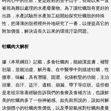
蚵民心中的疙瘩，更是政府的燙手山芋，長期以來一直
被視為難以處理的水產廢棄物。為了讓牡蠣殼有更好的
出路，水產試驗所水產加工組開始探究牡蠣殼的特殊
性，把薄薄的殼裡裡外外地研究了一番，以便提高它的
附加價值，解決這長久以來的環境汙染問題。
牡蠣肉大解析
據《本草綱目》記載，多食牡蠣肉，能細潔皮膚，補腎
壯陽，並能治虛、解丹毒。在中醫學中則描述牡蠣，性
微寒、味鹹，具有潛陽、固澀、化痰軟堅的功能，主治
頭暈、自汗、盜汗、遺精、崩漏、帶下等症狀。這些都
是老祖宗靠著經驗告訴我們的食療及食補方法，也讓鮮
美的牡蠣肉多了一份神祕感。如先前所說的，該如何解
決個體小的牡蠣肉售價低，以及季節氣候對牡蠣肉產量