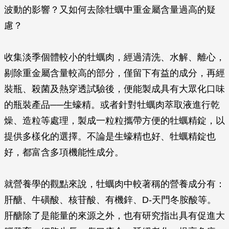
波動的影響？又如何去除牡蠣中重金屬含量過高的疑
慮？
收集淡季個體較小的牡蠣肉，經過清洗、水解、離心，
剔除重金屬含量較高的部分，僅留下有益的成分，再經
裝瓶、殺菌及熱穿透試驗後，便能製成具有大眾化口味
的瓶裝產品──生蠔精。或者針對牡蠣肉萃取液進行乾
燥、造粒等處理，製成一粒粒攜帶方便的牡蠣精錠，以
提供多樣化的選擇。不論是生蠔精也好、牡蠣精錠也
好，都富含多項機能性成分。
就營養學的觀點來說，牡蠣肉中較著稱的營養成分有：
肝醣、牛磺酸、核苷酸、有機鋅、D-天門冬胺酸等。
肝醣除了是能量的來源之外，也有研究指出具有促進大