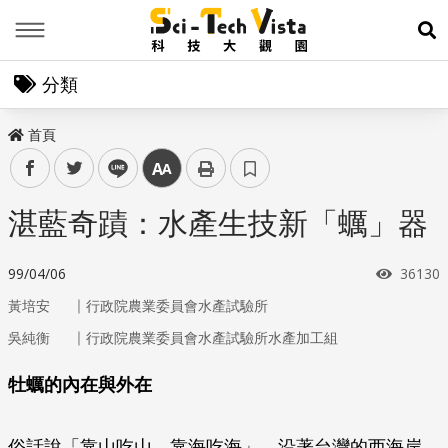
Menu
展
分類
首頁
facebook
twitter
line
中
湛藍奇蹟：水產生技新「蠣」器
瀏覽次
99/04/06
36130
｜
黃培安
行政院農業委員會水產試驗所
｜
吳純衡
行政院農業委員會水產試驗所水產加工組
牡蠣的內在與外在
俗話說「靠山吃山、靠海吃海」，沿著台灣的西海岸，