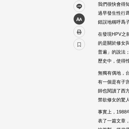
我們很快會得
line
過早發生性行
中
錯誤地稱呼爲
在發現
HPV
之
的是關於修女
普遍」的說法
歷史中，使得
無獨有偶地，
有一個是有子
師也閱讀了西
禁欲修女的驚
事實上，
1988
表了一篇文章