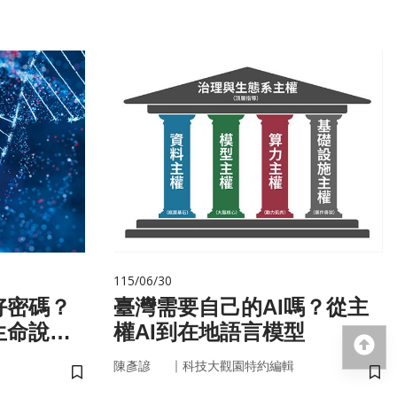
115/06/30
好密碼？
臺灣需要自己的AI嗎？從主
生命說明
權AI到在地語言模型
回
｜
陳彥諺
科技大觀園特約編輯
儲存書籤
儲