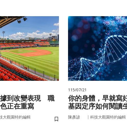
115/07/21
據到改變表現 職
你的身體，早就寫
色正在重寫
基因定序如何閱讀
書
｜
技大觀園特約編輯
陳彥諺
科技大觀園特約編輯
儲存書籤