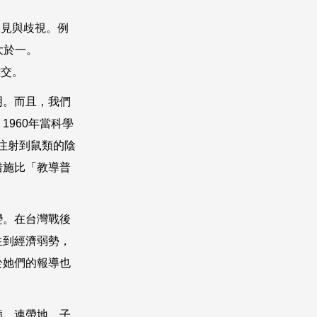
偏見與歧視。例
大於一。
雜交。
明。而且，我們
，
1960
年當科學
注射到鼠類的陰
措施比「教導普
變。在台灣戰後
生到經濟弱勢，
於她們的報導也
病，連帶地，子