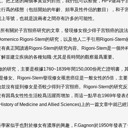
見。把上述的兩個事實並列對照，我們也可以察覺，
HPV
做爲子
性行爲的樣態（包括開始的年齡、頻率及性件侣的數目），和子
劃上等號，也就是說兩者之間存有許多的可能性。
蹤所有關於子宫頸癌研究的文章，發現修女很少得子宫頸癌的說
Domenico Rigoni-Stem
的研究，以及他人二手引用
Rigoni-Stern
沒有眞正閱讀過
Rigoni-Stem
的研究內容。
Rigoni-Stem
是一個外
了解並建立疾病的各種知職·尤其是長時間的觀察最爲重要。
做的研究，主要是根據
1760~1839
年間
150,000
份死亡證明書，
是修女。
Rigoni-Stern
發現修女罹患癌症是一般女性的
5
倍，主要
他並沒有提到修女是否較少得到子宮頸癌。
Rigoni-Stern
的研究反
沒有因爲女性性生活較爲活躍而增加，而這一點早在
1969
年發表
 History of Medicine and Allied Sciences)
上的一篇文章中就已經
科學家似乎也對於修女有濃厚的興趣，
F.Gagnon
於
1950
年發表了