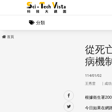
分類
首頁
從死
病機
114/01/02
｜
王秀雲
成功
facebook
根據衛生署
200
twitter
今日如果在網