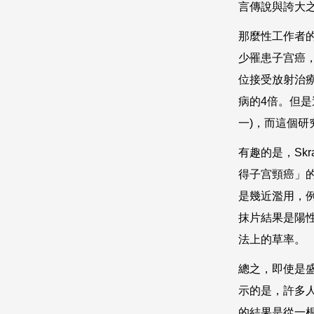
言傳說與誇大
那麼性工作者
少罹患子宫癌
位接受放射治
病的
4
倍。但是
一
)
，而這個研
有趣的是，
Skr
得子宫頸癌」
是幾近濫用，
抹片結果是陽
法上的草率。
總之，即使是
示的是，許多
的結果是從一