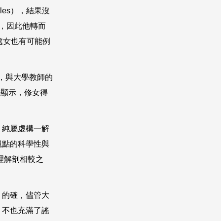
iles
），結果沒
，因此他轉而
處女也有可能例
，與大學教師的
究顯示，修女得
，純屬虚構一解
觀點的科學性與
理解剖相較之
。的確，儘管大
，不也充滿了謠