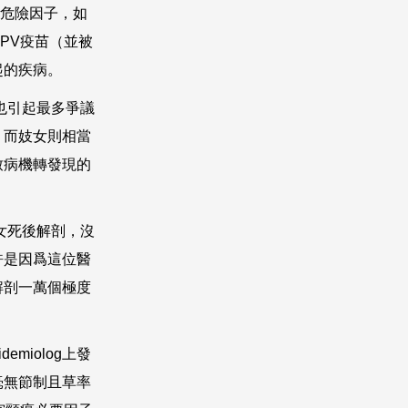
危險因子，如
PV
疫苗（並被
起的疾病。
也引起最多爭議
，而妓女則相當
致病機轉發現的
女死後解剖，沒
許是因爲這位醫
解剖一萬個極度
pidemiolog
上發
毫無節制且草率