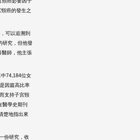
宫頸癌必要因子
宮頸癌的發生之
法，可以追溯到
的研究，但他發
科醫師，他主張
其中
74,184
位女
是因篇高比率
而支持子宫頸
在醫學史期刊
清楚地指出來
一份研究，收