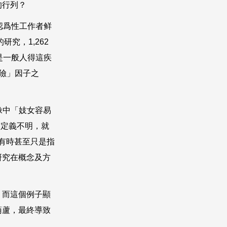
的行列？
認爲性工作者鲜
的研究，
1,262
是一般人得這疾
險」因子之
像中「妓女容易
是定義不明，就
有時甚至只是指
研究在概念及方
。而這個例子顯
葫蘆，最終導致