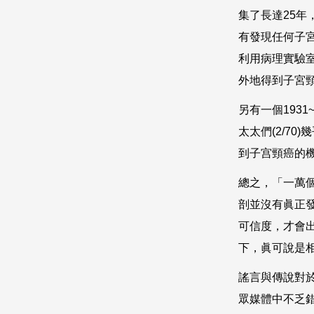
集了長達
25
年
有發現任何子
利用病理實驗
外地得到子宮
另有一個
1931
太太們
(2/70)
幾
到子宫頸癌的
總之，「一萬
剖並沒有眞正
可信度，才會
下，眞可說是
謠言與傳說對
眾媒體中不乏