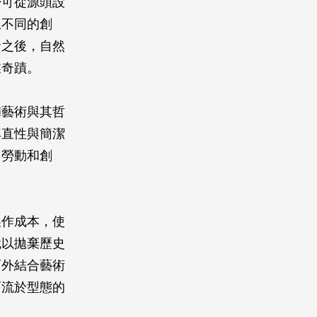
否可從源頭設
生不同的創
命之後，自然
業奇蹟。
和藝術與其哲
率直性與簡潔
、勞動和創
製作成本，使
就以拋棄歷史
而外結合藝術
而流於型態的