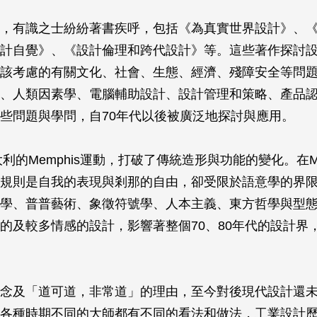
，有識之士紛紛著書疾呼，包括《為真實世界設計》、
計自覺》、《設計倫理和跨代設計》等。這些著作探討
該考慮的有關文化、社會、生態、經濟、殘障安全等問
、人類因素學、電腦輔助設計、設計管理和策略、產品
些問題與學問，自70年代以後被廣泛地探討與應用。
大利的Memphis運動，打破了傳統造形與功能的變化。在Me
規則是自我的表現與剎那的自由，卻受限於語意學的界限。
學、普普藝術、象徵符號學、人本主義、東方哲學與型
的及較多情感的設計，影響著整個70、80年代的設計界
念及「道可道，非常道」的理由，至今對後現代設計還
各種時期不同的大師都有不同的看法和做法，工業設計