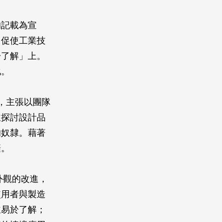
的記載為宣
，促使工業技
於了解」上。
化。
s），主張以團隊
並探討設計品
的奴隸。藉著
籬。
外觀的改進，
使用者與製造
並易於了解；