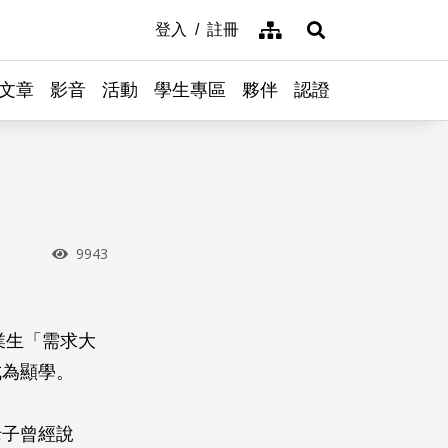
網站導覽
登入
註冊
展開搜尋
文章
影音
活動
學生專區
夥伴
認證
瀏覽次數
9943
業生「需求大
成為顯學。
老子曾經說