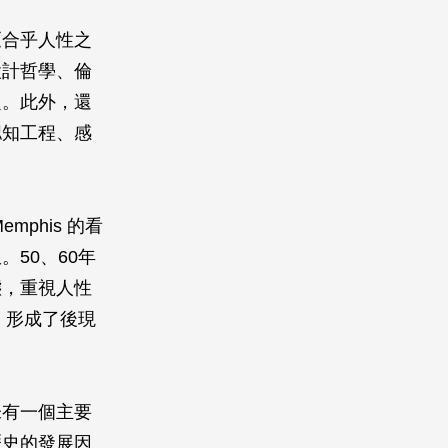
《合乎人性之
設計哲學、倫
題。此外，還
認知工程、感
mphis 的看
50、60年
態，重視人性
，形成了後現
未有一個主要
歷史的發展因