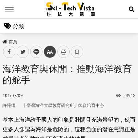
Menu
展
分類
首頁
facebook
twitter
line
中
海洋教育與休閒：推動海洋教育
的舵手
瀏覽次
101/07/09
23918
｜
許籐繼
臺灣海洋大學教育研究所／師資培育中心
基本上海洋給予國人的印象是壯闊且充滿希望的，然而
更多人卻認為海洋是危險的，這種負面的潛在意識正是