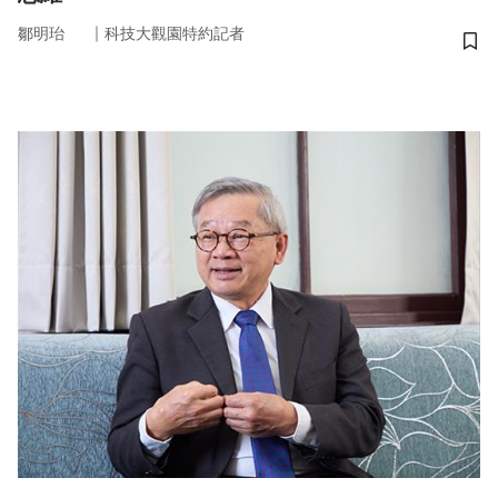
｜
鄒明珆
科技大觀園特約記者
儲