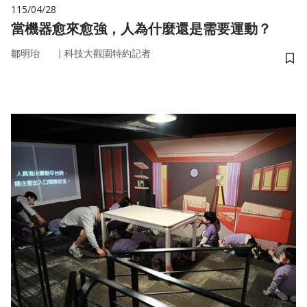
115/04/28
當機器愈來愈強，人為什麼還是需要運動？
｜
鄒明珆
科技大觀園特約記者
儲