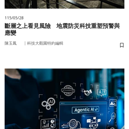
115/05/28
斷層之上看見風險 地震防災科技重塑預警與
應變
｜
陳玉鳳
科技大觀園特約編輯
儲