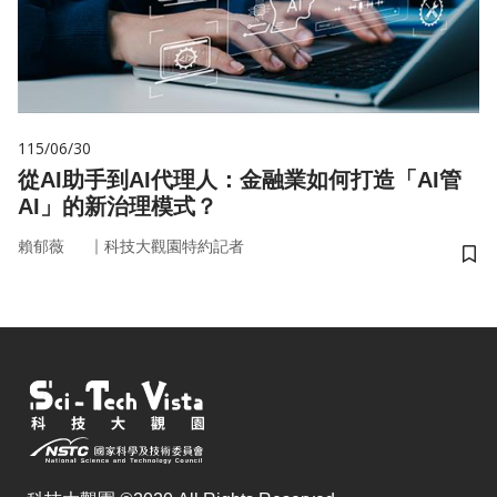
115/06/30
從AI助手到AI代理人：金融業如何打造「AI管
AI」的新治理模式？
｜
賴郁薇
科技大觀園特約記者
儲