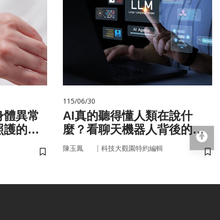
115/06/30
身體異常
AI真的聽得懂人類在說什
照護的未
麼？看聊天機器人背後的語
回
言科技
｜
陳玉鳳
科技大觀園特約編輯
儲存書籤
儲