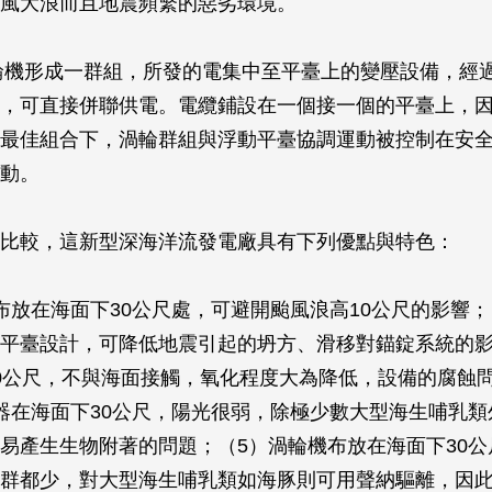
風大浪而且地震頻繁的惡劣環境。
渦輪機形成一群組，所發的電集中至平臺上的變壓設備，經
，可直接併聯供電。電纜鋪設在一個接一個的平臺上，
最佳組合下，渦輪群組與浮動平臺協調運動被控制在安
動。
比較，這新型深海洋流發電廠具有下列優點與特色：
布放在海面下30公尺處，可避開颱風浪高10公尺的影響；
平臺設計，可降低地震引起的坍方、滑移對錨錠系統的影
0公尺，不與海面接觸，氧化程度大為降低，設備的腐蝕
器在海面下30公尺，陽光很弱，除極少數大型海生哺乳類
易產生生物附著的問題；（5）渦輪機布放在海面下30公
群都少，對大型海生哺乳類如海豚則可用聲納驅離，因