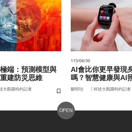
115/06/30
極端：預測模型與
AI會比你更早發現
重建防災思維
嗎？智慧健康與AI
來
｜
技大觀園特約記者
鄒明珆
科技大觀園特約記者
儲存書籤
OPEN