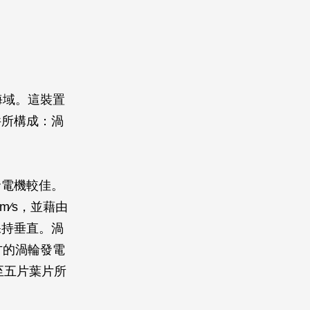
海域。這裝置
件所構成：渦
。
發電機較佳。
∕s，並藉由
保持垂直。渦
方的渦輪發電
至五片葉片所