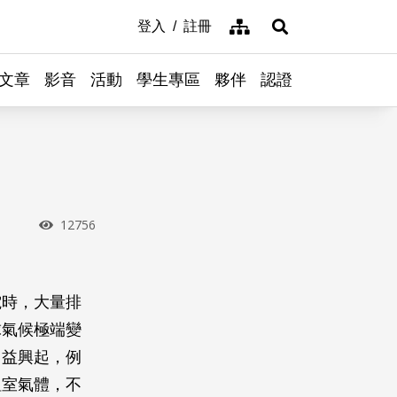
網站導覽
登入
註冊
展開搜尋
文章
影音
活動
學生專區
夥伴
認證
瀏覽次數
12756
電時，大量排
球氣候極端變
日益興起，例
溫室氣體，不