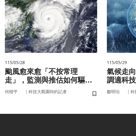
115/05/28
115/05/29
颱風愈來愈「不按常理
氣候走向
走」，監測與推估如何驅動
調適科技
防災決策？
｜
｜
何楷平
科技大觀園特約記者
鄒明珆
科
儲存書籤