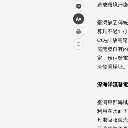
造成環境汙染
line
中
臺灣缺乏傳統
算只不過1.
CO
排放高達
2
需開發自有的
定，預估發電
流發電場址。
深海洋流發電
臺灣東部海域
利用在水面下
尺處吸收海流