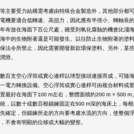
等主要受力結構需考慮由特殊合金製造外，其他部分都
電機要適合低轉速、高扭力，因此應有半徑小、轉軸長
年布放在海面下百公尺處，雖受到氧化腐蝕的機會比淺
海中的生物附著還是可能發生。以往防止生物附著的塗
保法令所禁止，因此需要開發新款環保塗料。另外，某
潤滑。
數百支空心浮筒或實心連桿以球型接頭連接而成，可隨
一電力轉換設備。空心浮筒或實心連桿可由複合材料或
最好在海面下100 m左右，整體面積約200 m × 500 
統，以數十或數百根錨鍊固定在500 m深的海床上，每
先確定，但錨鍊所走的方向要考慮水流的方向，使整個
，不會有明顯的位移或大幅的變形。