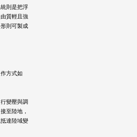
系統則是把浮
是由質輕且強
外形則可製成
運作方式如
進行變壓與調
串接至陸地，
流抵達陸域變