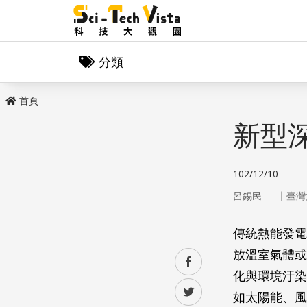
分類
首頁
新型
102/12/10
｜
呂錫民
臺灣
傳統熱能發電
放溫室氣體或
facebook
化與環境汙染
twitter
如太陽能、風