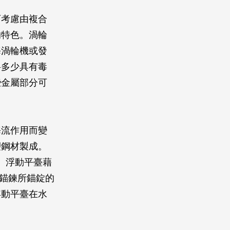
可考慮由複合
的特色。渦輪
海渦輪機或發
料多少具有毒
些金屬部分可
海流作用而變
塑鋼材製成。
m。浮動平臺藉
根錨鍊所錨錠的
浮動平臺在水