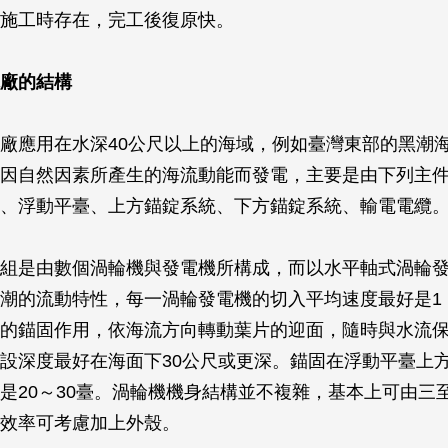
施工時存在，完工後復原快。
廠的結構
廠應用在水深40公尺以上的海域，例如臺灣東部的黑潮
因自然因素所產生的海流動能而發電，主要是由下列主
、浮動平臺、上方錨錠系統、下方錨錠系統、輸電電纜
組是由數個渦輪機與發電機所構成，而以水平軸式渦輪
潮的流動特性，每一渦輪發電機的切入平均速度最好是1 m
的錨固作用，依海流方向轉動葉片的迎面，隨時與水流
設深度最好在海面下30公尺或更深。錨固在浮動平臺上
是20～30臺。渦輪機機身結構並不複雜，基本上可由三
效率可考慮加上外殼。