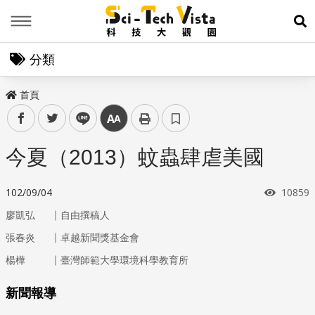
Menu
展
分類
首頁
facebook
twitter
line
中
今夏（2013）蚊蟲肆虐美國
瀏覽次
102/09/04
10859
｜
廖凱弘
自由撰稿人
｜
張春炎
卓越新聞獎基金會
｜
楊樺
臺灣師範大學環境科學教育所
新聞報導