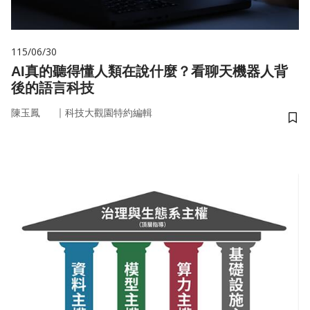
115/06/30
AI真的聽得懂人類在說什麼？看聊天機器人背
後的語言科技
｜
陳玉鳳
科技大觀園特約編輯
儲