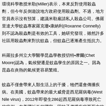
環境科學教授米勒(Miller)表示，本來反對使用殺蟲
劑，但今年反倒遊說地方政府使用殺蟲劑。不過，地方
官員表示沒有預算，建議米勒雇請私人殺蟲公司。佛羅
里達大學蚊蟲專家羅克珊•康納利(Roxanne Connelly)
則不認為殺蟲劑是有效的工具，她研究發現，雖然許多
社區用殺蟲劑來對抗蚊蟲，但蚊蟲已逐漸產生抵抗力。
科羅拉多州立大學醫學昆蟲學教授切特•摩爾(Chet
Moore)認為，氣候變遷是蚊蟲孳生的原因之一。因為
昆蟲在炎熱的氣候更容易繁殖。
蚊蟲不僅會帶來人類生活上的干擾，牠們還會傳播疾
病。在美國，蚊蟲帶來的最大威脅是西尼羅病毒(West
Nile virus)，2012年即發生286起西尼羅病毒導致死亡