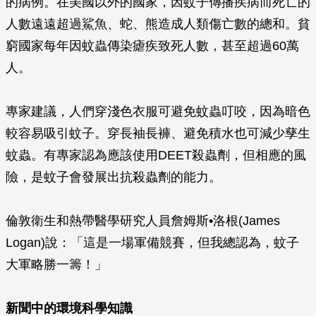
的病例。在美國以外的國家，因蚊子傳播疾病而死亡的
人數遠遠超過鯊魚、蛇、熊造成人類傷亡數的總和。貧
窮國家每年因蚊蟲傳染瘧疾致死人數，甚至超過60萬
人。
專家建議，人們穿淺色衣服可避免蚊蟲叮咬，因為暗色
較容易吸引蚊子。穿長袖長褲、避免積水也可減少孳生
蚊蟲。有專家認為應該使用DEET殺蟲劑，但相應的風
險，是蚊子會發展出抗殺蟲劑的能力。
倫敦衛生和熱帶醫學研究人員詹姆斯•洛根(James
Logan)說：「這是一場軍備競賽，但我總認為，蚊子
大軍略勝一籌！」
新聞中的環境科學知識