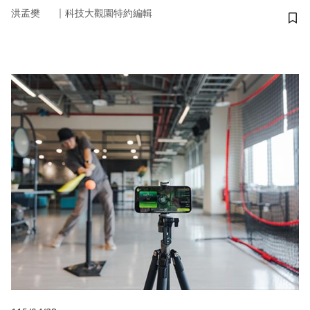
｜
洪孟樊
科技大觀園特約編輯
儲