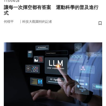
115/04/28
讓每一次揮空都有答案 運動科學的普及進行
式
｜
何楷平
科技大觀園特約記者
儲