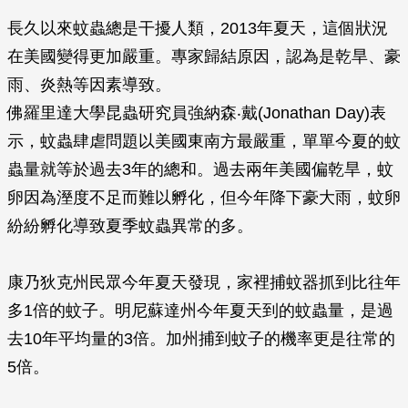
長久以來蚊蟲總是干擾人類，2013年夏天，這個狀況
在美國變得更加嚴重。專家歸結原因，認為是乾旱、豪
雨、炎熱等因素導致。
佛羅里達大學昆蟲研究員強納森‧戴(Jonathan Day)表
示，蚊蟲肆虐問題以美國東南方最嚴重，單單今夏的蚊
蟲量就等於過去3年的總和。過去兩年美國偏乾旱，蚊
卵因為溼度不足而難以孵化，但今年降下豪大雨，蚊卵
紛紛孵化導致夏季蚊蟲異常的多。
康乃狄克州民眾今年夏天發現，家裡捕蚊器抓到比往年
多1倍的蚊子。明尼蘇達州今年夏天到的蚊蟲量，是過
去10年平均量的3倍。加州捕到蚊子的機率更是往常的
5倍。