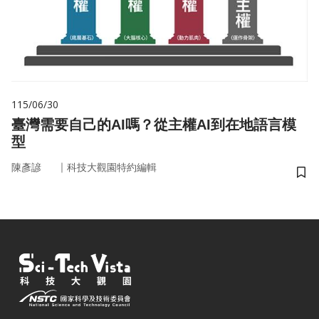
115/06/30
臺灣需要自己的AI嗎？從主權AI到在地語言模
型
｜
陳彥諺
科技大觀園特約編輯
儲