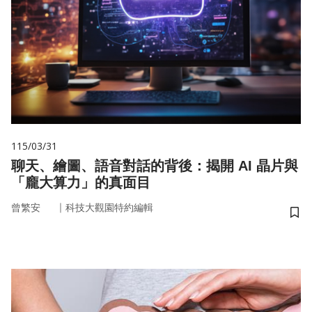
115/03/31
聊天、繪圖、語音對話的背後：揭開 AI 晶片與
「龐大算力」的真面目
｜
曾繁安
科技大觀園特約編輯
儲