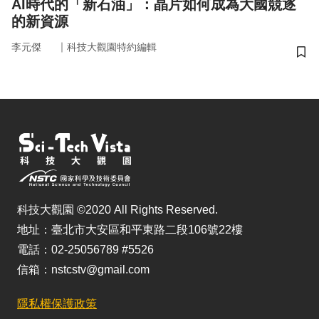
AI時代的「新石油」：晶片如何成為大國競逐
的新資源
｜
李元傑
科技大觀園特約編輯
儲
科技大觀園 ©2020 All Rights Reserved.
地址：臺北市大安區和平東路二段106號22樓
電話：02-25056789 #5526
信箱：nstcstv@gmail.com
隱私權保護政策