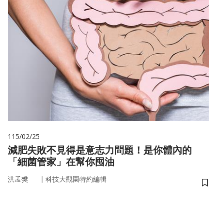
115/02/25
減肥失敗不見得是意志力問題！是你體內的
「細菌管家」在幫你囤油
｜
洪孟樊
科技大觀園特約編輯
儲