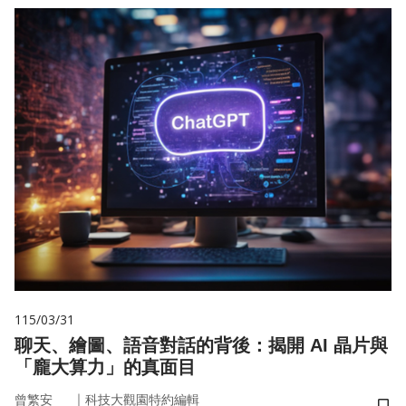
115/03/31
聊天、繪圖、語音對話的背後：揭開 AI 晶片與
「龐大算力」的真面目
｜
曾繁安
科技大觀園特約編輯