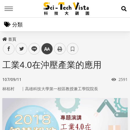
Menu
展
分類
首頁
facebook
twitter
line
中
工業4.0在沖壓產業的應用
瀏覽
107/09/11
2591
｜
林栢村
高雄科技大學第一校區教授兼工學院院長