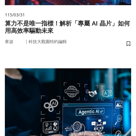
115/03/31
算力不是唯一指標！解析「專屬 AI 晶片」如何
用高效率驅動未來
｜
寒波
科技大觀園特約編輯
儲