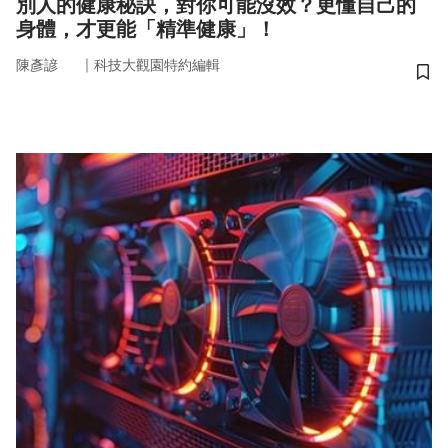
別人的健康秘訣，對你可能沒效？更懂自己的
身體，才更能「精準健康」！
｜
陳彥諺
科技大觀園特約編輯
儲