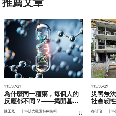
推薦文章
115/07/21
115/05/29
為什麼同一種藥，每個人的
災害無法
反應都不同？——揭開基因
社會韌性
的用藥密碼
｜
｜
陳玉鳳
科技大觀園特約編輯
鄒明珆
科
儲存書籤