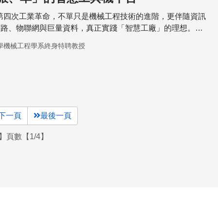
作第四次工業革命，不單只是機械工程技術的進階，更伴隨資訊
網路、物聯網與巨量資料，真正實踐「智慧工廠」的理想。但
需要工具機平台，平台的動作則必須精準且迅速，要如何兩者
學機械工程學系終身特聘教授
人員的課題。
下一頁
最後一頁
】頁數【1/4】