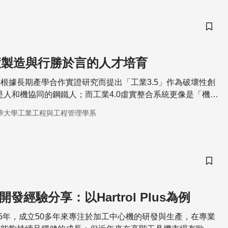
儲存
智慧製造與行勝於言的人才培育
根據長期產學合作實證研究而提出「工業3.5」作為破壞性創
5是人和機協同的鋼鐵人；而工業4.0虛實整合系統更像是「機械
和人工智慧系統。鋼鐵人強化人的機能，台灣人口稠密，導入
華大學工業工程與工程管理學系
只會加速貧富差距和社會不安；並用學以致用行勝於言的實
大數據和人工智慧推動台灣企業維新與數位轉型。
儲存
NC開發經驗分享：以Hartrol Plus為例
65年，成立50多年來專注於加工中心機的研發與生產，在專業