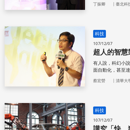
｜
丁振卿
臺北科
科技
107/12/07
超人的智慧
有人說，科幻小說
面自動化，甚至
類就此被取代？
｜
蔡宏營
清華大
科技
107/12/07
講究「快、