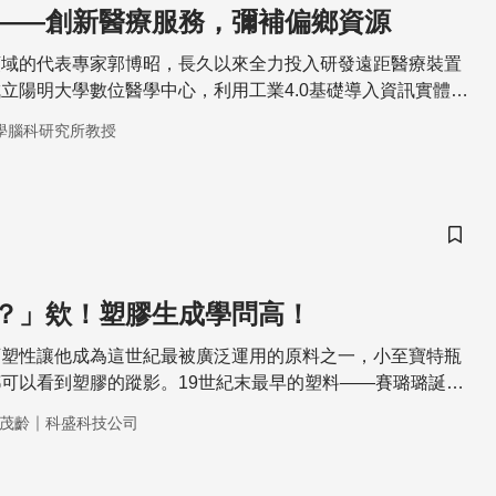
——創新醫療服務，彌補偏鄉資源
領域的代表專家郭博昭，長久以來全力投入研發遠距醫療裝置
立陽明大學數位醫學中心，利用工業4.0基礎導入資訊實體整
。醫療物聯網的興起，創新了醫療服務模式，也期待未來能解
學腦科研究所教授
。
儲存
？」欸！塑膠生成學問高！
可塑性讓他成為這世紀最被廣泛運用的原料之一，小至寶特瓶
可以看到塑膠的蹤影。19世紀末最早的塑料——賽璐璐誕
膠射出成型製程出現，並一直沿用至今。現今，塑膠製程更結
｜
茂齡
科盛科技公司
到技術與材質的新突破。