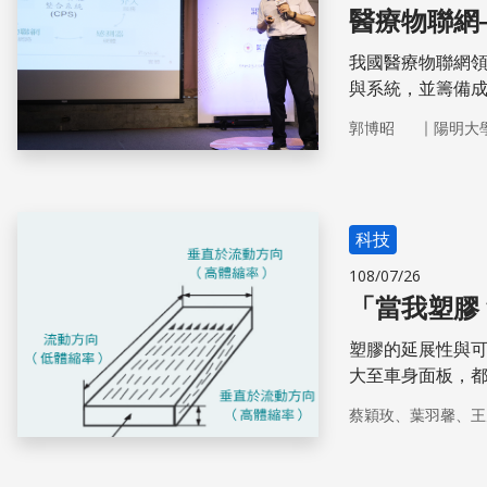
醫療物聯網
我國醫療物聯網
與系統，並籌備成
合系統（CPS）
｜
郭博昭
陽明大
決偏鄉醫療問題
科技
108/07/26
「當我塑膠
塑膠的延展性與
大至車身面板，都
生，20世紀中塑
蔡穎玫、葉羽馨、王
合人工智慧，達