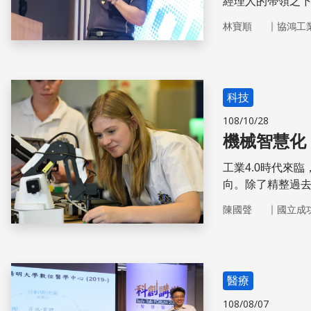
經理人的帶領之
洲、日本機器卡
｜
林寶順
協鴻工
攻之下、嚴重衝
型因應，尤其透過
品方能提升國際
科技
108/10/28
機械智慧化
工業4.0時代來
向。除了精整過
再進化的目標。
｜
陳國聲
國立成
醫療
108/08/07