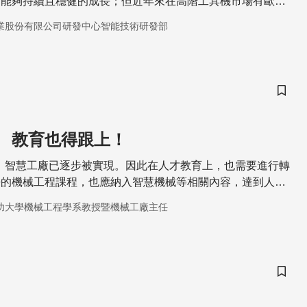
下能夠持續且穩健的成長；但近年來在高階工具機市場有歐
位，低階市場則因為中國和印度等工具機快速崛起，在前後夾
業股份有限公司研發中心智能技術研發部
擊台灣工具機產業，台廠已無法依靠傳統模式存活、勢必要轉
工業4.0的智慧機械研發和自動化整合，創造具有差異化的產
競爭力。
儲存
 教育也得跟上！
臨，智慧工廠已逐步被實現。因此在人才教育上，也需要進行轉
去的機械工程課程，也應納入智慧機械等相關內容，達到人才
功大學機械工程學系教授暨機械工廠主任
儲存