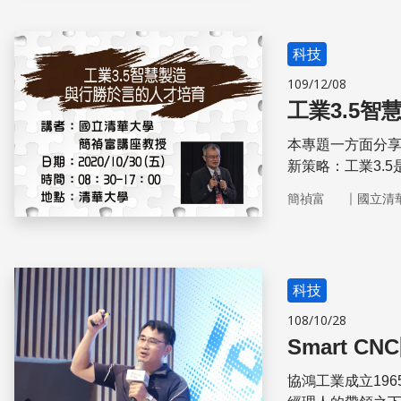
科技
109/12/08
工業3.5
本專題一方面分享
新策略：工業3.
公敵」的機器人
｜
簡禎富
國立清
更多無人化系統
例，具體說明用
科技
108/10/28
Smart C
協鴻工業成立19