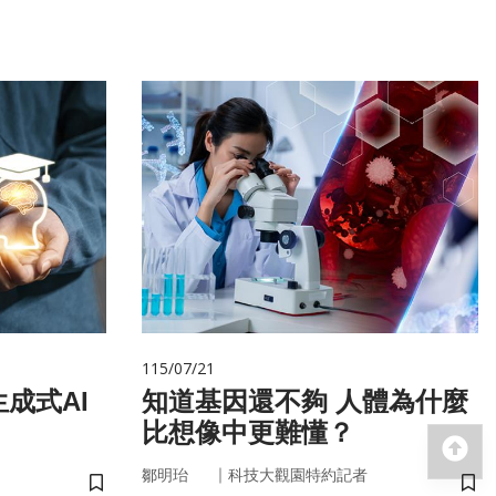
115/07/21
成式AI
知道基因還不夠 人體為什麼
比想像中更難懂？
回
｜
鄒明珆
科技大觀園特約記者
儲存書籤
儲