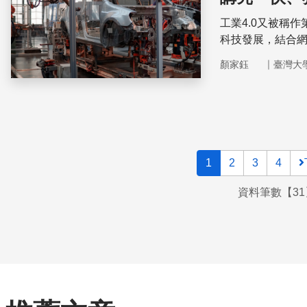
工業4.0又被稱
科技發展，結合
精密的機械製造
｜
顏家鈺
臺灣大
兼備，成為研究
1
2
3
4
資料筆數【31