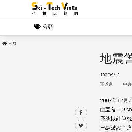
分類
首頁
地震
102/09/18
｜
王道還
中央
2007年1
由亞倫（Ric
facebook
系統以計算機
twitter
已經裝設了這