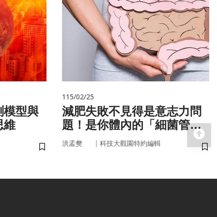
115/02/25
測模型與
減肥失敗不見得是意志力問
思維
題！是你體內的「細菌管
回
家」在幫你囤油
｜
洪孟樊
科技大觀園特約編輯
儲存書籤
儲