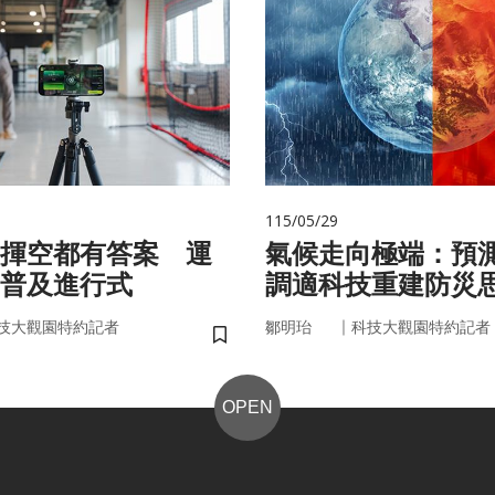
115/05/29
揮空都有答案 運
氣候走向極端：預
普及進行式
調適科技重建防災
｜
技大觀園特約記者
鄒明珆
科技大觀園特約記者
儲存書籤
OPEN