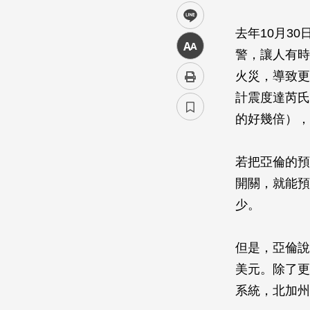
line
去年10月3
中
警，讓人有時
火災，導致更
計震度達芮氏
的好幾倍），
若把亞倫的預
開關，就能預
少。
但是，亞倫說
美元。除了更
系統，北加州