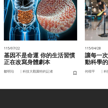
115/07/22
115/04/28
基因不是命運 你的生活習慣
讓每一次
正在改寫身體劇本
動科學的
｜
｜
鄒明珆
科技大觀園特約記者
何楷平
科
儲存書籤