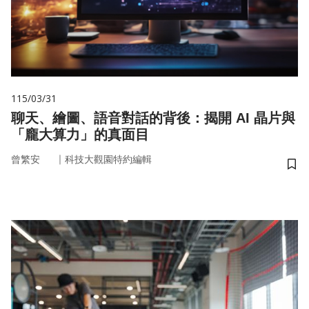
115/03/31
聊天、繪圖、語音對話的背後：揭開 AI 晶片與
「龐大算力」的真面目
｜
曾繁安
科技大觀園特約編輯
儲