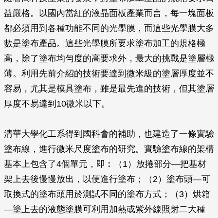
益嚴格。以國內當紅的液晶面板產業而言，每一塊面板
都必須用到各種功能不同的光學膜，而這些光學膜大多
數是塗布產品。這些光學膜所要求塗布加工的規格極
高，除了塗布均勻度的高要求外，最大的挑戰是塗層極
薄。利用先前介紹的技術要達到微米級的塗層厚度並不
容易，尤其是模具塗布，雖是最先進的技術，但其塗層
厚度不易達到10微米以下。
清華大學化工系得到國科會的補助，也建造了一條實驗
塗布線，進行微米尺度塗布的研究。實驗塗布線的架構
基本上包含了4個單元，即︰（1）放捲部分—把基材
架上去後慢慢放出，以便進行塗布；（2）塗布頭—可
取換式的塗布頭用於測試不同的塗布方式；（3）烘箱
—塗上去的液態塗膜可利用加熱或紫外線照射二大種