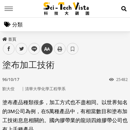
Menu
展
分類
首頁
facebook
twitter
line
中
塗布加工技術
瀏覽次
96/10/17
25482
｜
劉大佼
清華大學化學工程學系
塗布產品種類很多，加工方式也不盡相同。以世界知名
的3M公司為例，在5萬種產品中，有相當數目和塗布加
工技術息息相關的。國內膠帶業的龍頭四維膠帶公司也
有上千種產品。