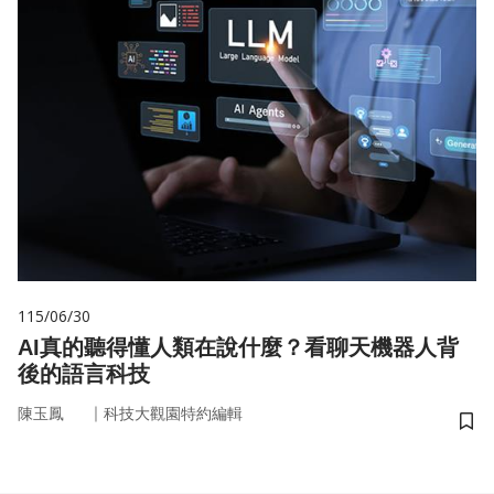
115/06/30
AI真的聽得懂人類在說什麼？看聊天機器人背
後的語言科技
｜
陳玉鳳
科技大觀園特約編輯
儲