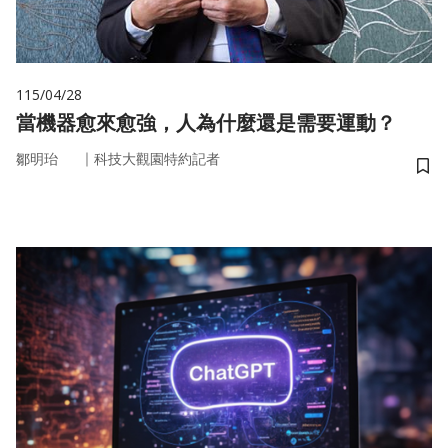
115/04/28
當機器愈來愈強，人為什麼還是需要運動？
｜
鄒明珆
科技大觀園特約記者
儲