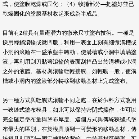
式，使塗膜乾燥或固化；（4）收捲部分—把塗好並已
乾燥固化的塗膜基材收起來成為半成品。
目前有2種具有量產潛力的微米尺寸塗布技術。一種是
採用輕觸滾輪或微凹版，利用一表面上刻有細微溝槽或
小洞的滾輪在一盛液盤中轉動，使溝槽或小洞中填滿塗
液，再利用刮刀貼著滾輪的表面刮掉凸出於溝槽或小洞
之外的液體。基材與滾輪輕輕接觸，如輕吻一般，使溝
槽或小洞內的塗液部分轉移到移動基材上完成塗布。
另一種方式與輕觸式滾輪不同之處，在於供料方式改用
一狹縫式塗布模具，如此可以保持密閉式操作，也可以
完全確定塗布量與塗布厚度。這個方式與傳統狹縫式塗
布最大的區別，在於模具頂到一可變形的移動基材，傳
統模具則頂到一固定轉動的背輪。由於基材可變形，可