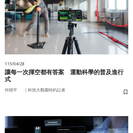
115/04/28
讓每一次揮空都有答案 運動科學的普及進行
式
｜
何楷平
科技大觀園特約記者
儲