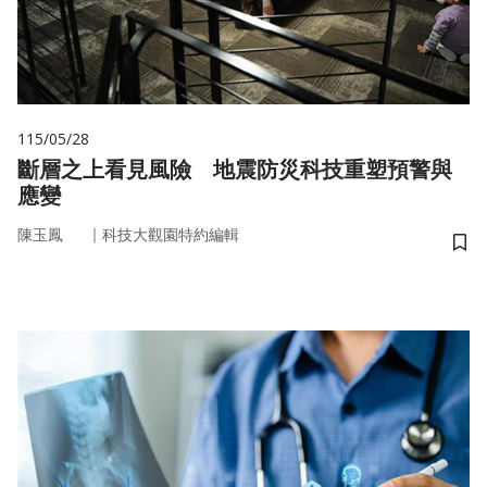
115/05/28
斷層之上看見風險 地震防災科技重塑預警與
應變
｜
陳玉鳳
科技大觀園特約編輯
儲