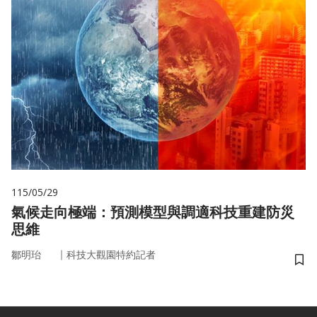
115/05/29
氣候走向極端：預測模型與調適科技重建防災
思維
｜
鄒明珆
科技大觀園特約記者
儲