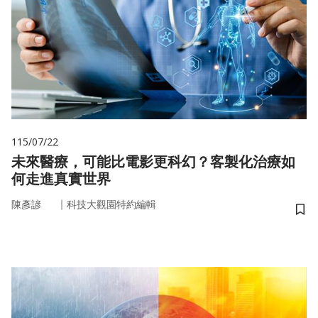
115/07/22
未來醫療，可能比電影更科幻？客製化治療如
何走進真實世界
｜
陳彥諺
科技大觀園特約編輯
儲