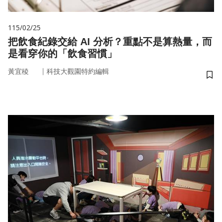
115/02/25
把飲食紀錄交給 AI 分析？重點不是算熱量，而
是看穿你的「飲食習慣」
｜
黃宜稜
科技大觀園特約編輯
儲