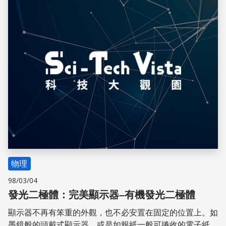
儲存
物理
98/03/04
發光二極體：完美顯示器–有機發光二極體
顯示器不再有笨重的外觀，也不必安置在固定的位置上。如
墨鏡般的頭戴式顯示器，或是如報紙一般可捲收的電子紙顯