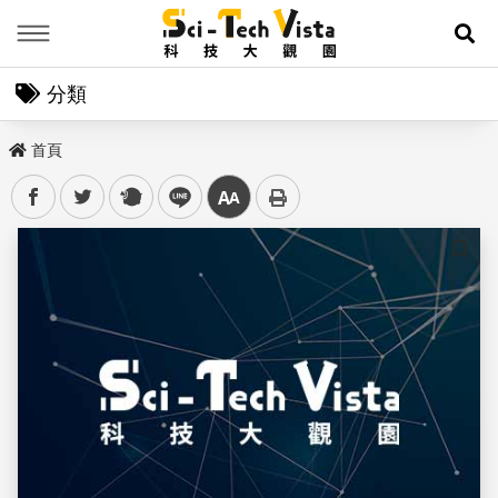
Menu
展
分類
首頁
facebook
twitter
plurk
line
中
儲存