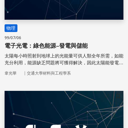
物理
99/07/06
電子光電：綠色能源–發電與儲能
太陽每小時照射到地球上的光能量可供人類全年所需，如能
充分利用，能源缺乏問題將可獲得解決，因此太陽能發電系
統成為替代與綠色再生能源的首選。
｜
韋光華
交通大學材料與工程學系
儲存