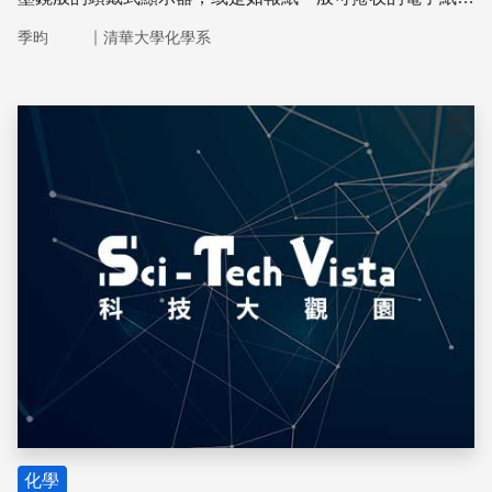
示螢幕，已經悄悄地成為摩登生活的一部分。
｜
季昀
清華大學化學系
儲存
化學