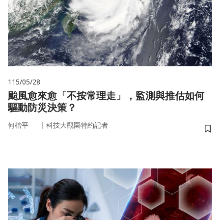
115/05/28
颱風愈來愈「不按常理走」，監測與推估如何
驅動防災決策？
｜
何楷平
科技大觀園特約記者
儲