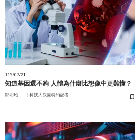
115/07/21
知道基因還不夠 人體為什麼比想像中更難懂？
｜
鄒明珆
科技大觀園特約記者
儲