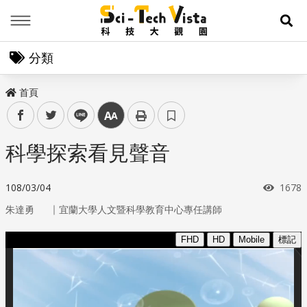
Menu
展
分類
首頁
facebook
twitter
line
中
科學探索看見聲音
瀏覽
108/03/04
1678
｜
朱達勇
宜蘭大學人文暨科學教育中心專任講師