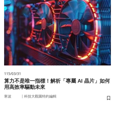
115/03/31
算力不是唯一指標！解析「專屬 AI 晶片」如何
用高效率驅動未來
｜
寒波
科技大觀園特約編輯
儲