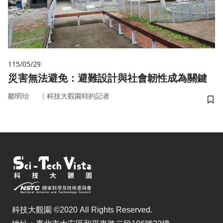
115/05/29
災害無法避免：避難設計與社會韌性成為關鍵
｜
鄒明珆
科技大觀園特約記者
儲
科技大觀園 ©2020 All Rights Reserved.