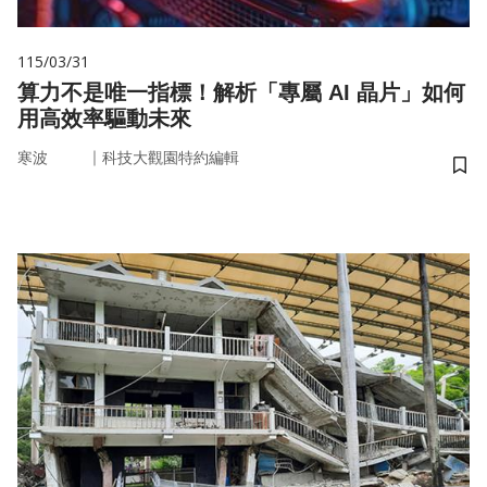
115/03/31
算力不是唯一指標！解析「專屬 AI 晶片」如何
用高效率驅動未來
｜
寒波
科技大觀園特約編輯
儲