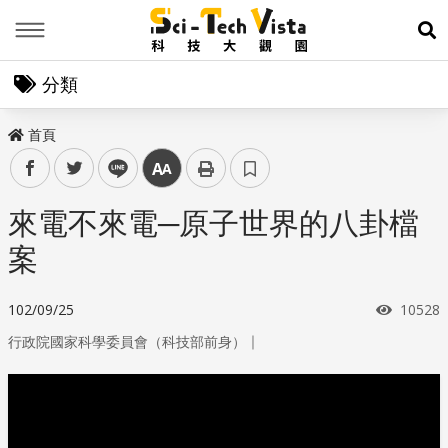
Menu
展
分類
首頁
facebook
twitter
line
中
來電不來電─原子世界的八卦檔
案
瀏覽次
102/09/25
10528
｜
行政院國家科學委員會（科技部前身）