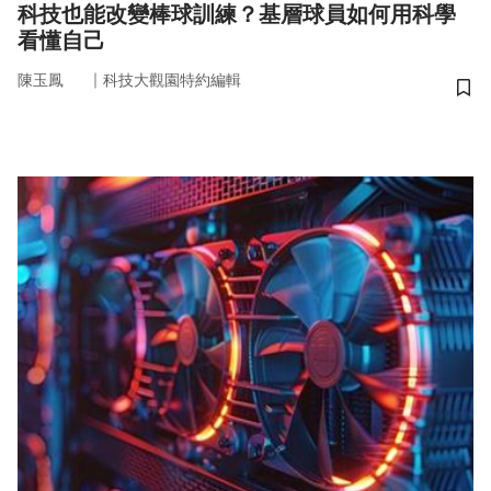
科技也能改變棒球訓練？基層球員如何用科學
看懂自己
｜
陳玉鳳
科技大觀園特約編輯
儲