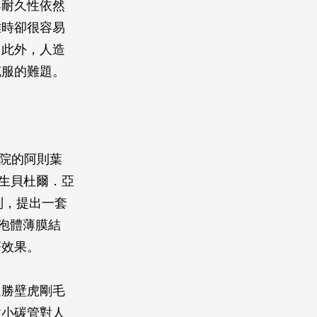
與耐久性依然
離時卻很容易
。此外，人造
克服的難題。
學院的阿則葉
研究生貝杜爾．亞
限制，提出一套
發泡體薄膜結
著效果。
遠勝壁虎剛毛
微小碳管對人