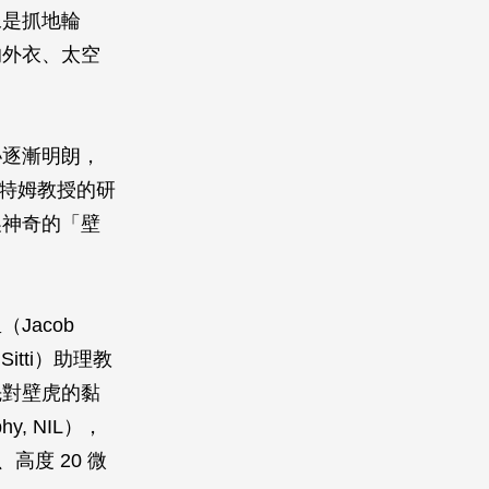
像是抓地輪
的外衣、太空
祕逐漸明朗，
奧特姆教授的研
製神奇的「壁
Jacob
itti）助理教
先對壁虎的黏
y, NIL），
高度 20 微