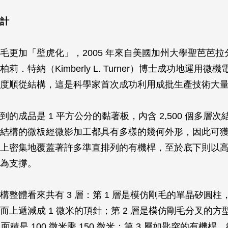
計
毛更加「壁虎化」，2005 年來自美國加州大學聖芭芭拉
莉．特納（Kimberly L. Turner）博士成功地運用微
度順從結構，這是科學家首次成功利用成批生產技術大
到的成品是 1 平方公分的黏著板，內含 2,500 個多層
結構的微板經微影加工都具有多樣的幾何外形，因此可
上密集地覆蓋著許多準直排列的有機桿，至於底下則以
為支撐。
整體看來共有 3 層：第 1 層是模仿剛毛的單晶矽圓柱，高
而上遞減成 1 微米的頂針；第 2 層是模仿剛毛分叉的方
，面積是 100 微米乘 150 微米；第 3 層如匙突的有機桿，