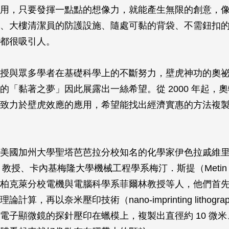
用，只要發揮一點點的想像力，就能產生無限的創意，
、大樓清潔員的防護設施、隨處可黏的背袋、不需鈕扣
都很吸引人。
授與眾多學者在基礎科學上的不斷努力，壁虎神功的奧
的「黏著之夢」因此展露出一絲希望。從 2000 年起，
致力於壁虎效應的應用，希望能找出經濟實惠的方法複
美國加州大學聖塔芭芭拉分校知名的化學家伊色拉戚維里（
hvili）教授、卡內基梅隆大學機械工程學系梅汀．斯提（Metin S
柏克萊分校電機與電腦科學系菲爾林教授等人，他們首
計算，再以奈米壓印技術（nano-imprinting lithograph
電子顯微鏡的探針壓印在蠟模上，複製出直徑約 10 微米、