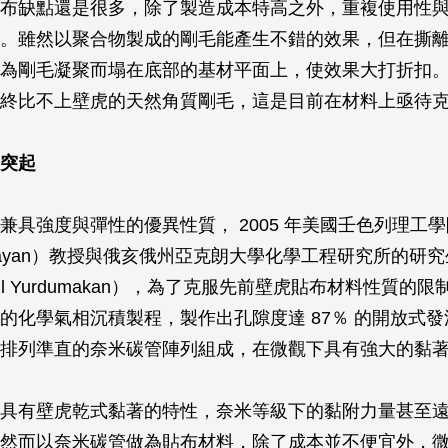
布缺點還是很多，除了製造成本特高之外，重複使用性
。雖然以聚合物製成的剛毛能產生不錯的效果，但在撕
為剛毛凝聚而塌在底部的基材平面上，使效果大打折扣
終比不上壁虎的天然角質剛毛，這是目前在材料上亟待
突起
兼具強度與彈性的優異性質， 2005 年美國壬色列理工
el Ajayan）教授與俄亥俄州亞克朗大學化學工程研究所的
ul Yurdumakan），為了克服先前壁虎貼布材料性質的
的化學氣相沉積製程，製作出孔隙度達 87％ 的開放式
排列準直的奈米碳管陣列組成，在微觀下具有強大的黏
具有壁虎乾式黏著的特性，奈米等級下的黏附力量甚至
然而以奈米碳管做為貼布材料，除了成本並不便宜外，