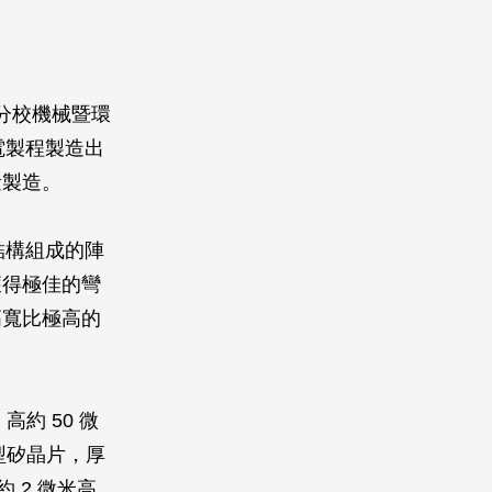
分校機械暨環
機電製程製造出
量製造。
次結構組成的陣
獲得極佳的彎
高寬比極高的
約 50 微
型矽晶片，厚
約 2 微米高，