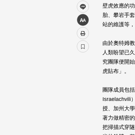
壁虎效應的功
line
胎、攀岩手套
中
站的維護等，
由於奧特姆教
人類盼望已久
究團隊便開始
虎貼布」。
團隊成員包括
Israelac
授、加州大學
著力做精密的理論
把掃描式穿隧