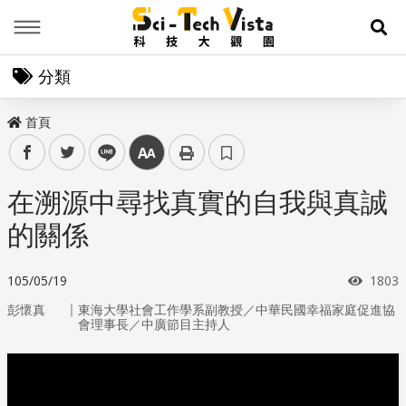
Menu
展
分類
首頁
facebook
twitter
line
中
在溯源中尋找真實的自我與真誠
的關係
瀏覽
105/05/19
1803
｜
彭懷真
東海大學社會工作學系副教授／中華民國幸福家庭促進協
會理事長／中廣節目主持人