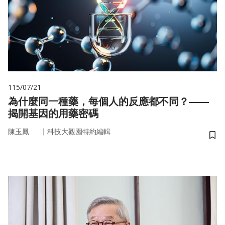
115/07/21
為什麼同一種藥，每個人的反應都不同？——
揭開基因的用藥密碼
｜
陳玉鳳
科技大觀園特約編輯
儲