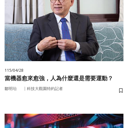
115/04/28
當機器愈來愈強，人為什麼還是需要運動？
｜
鄒明珆
科技大觀園特約記者
儲