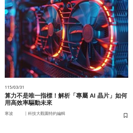
115/03/31
算力不是唯一指標！解析「專屬 AI 晶片」如何
用高效率驅動未來
｜
寒波
科技大觀園特約編輯
儲