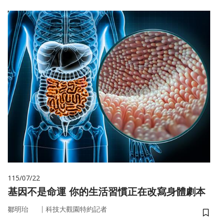
115/07/22
基因不是命運 你的生活習慣正在改寫身體劇本
｜
鄒明珆
科技大觀園特約記者
儲