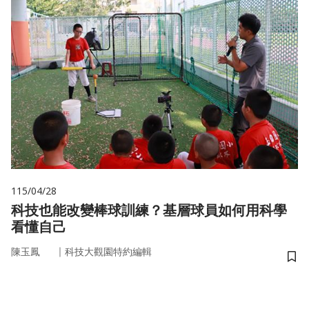
115/04/28
科技也能改變棒球訓練？基層球員如何用科學
看懂自己
｜
陳玉鳳
科技大觀園特約編輯
儲