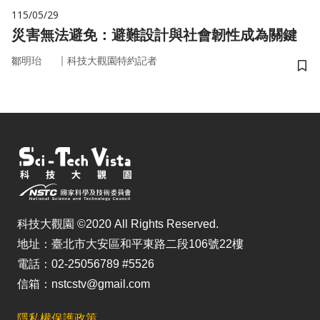
115/05/29
災害無法避免：避難設計與社會韌性成為關鍵
｜
鄒明珆
科技大觀園特約記者
儲
科技大觀園 ©2020 All Rights Reserved.
地址：臺北市大安區和平東路二段106號22樓
電話：02-25056789 #5526
信箱：nstcstv@gmail.com
隱私權保護政策