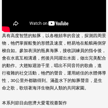
具有高度智慧的鯨豚，以各種頻率的音波，探測四周景
物，牠們掌握船隻的形體及速度，輕­易地在船舷兩側穿
梭自如。參加表演的瓶鼻海豚，接收訓練員的指令後，
會在水底互相溝通­，然後共同躍出水面，做出完美配合
的動作。大翅鯨迴游千里，唱出不同音符的歌曲，進
行­複雜的社交活動，牠們的聲音，運用絕佳的水體傳導
性，30公里外都聽得到。滿盈水下的­鯨豚聲音，是生
命之歌，歌頌著海洋生物與人類的共同家園。
本系列節目由慈濟大愛電視臺製作