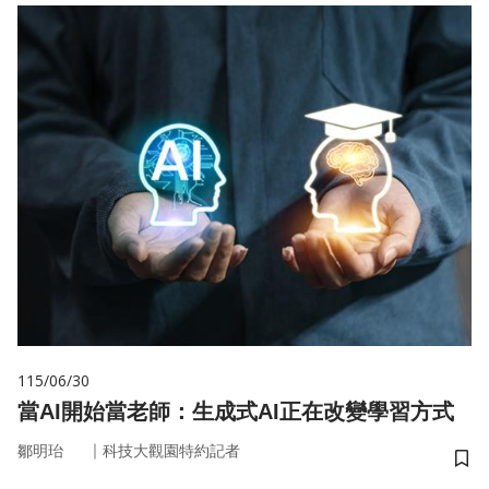
115/06/30
當AI開始當老師：生成式AI正在改變學習方式
｜
鄒明珆
科技大觀園特約記者
儲