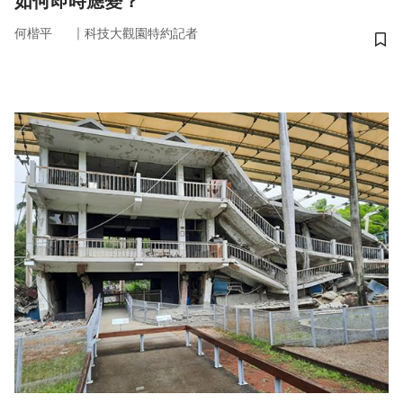
如何即時應變？
｜
何楷平
科技大觀園特約記者
儲