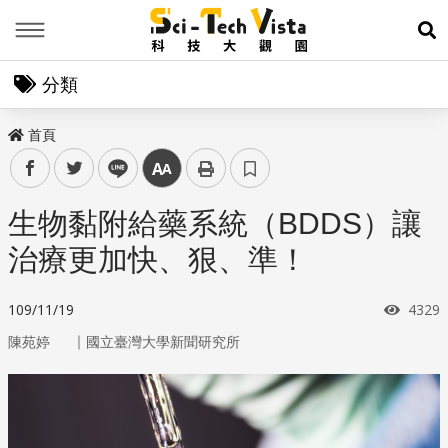
Menu
展
分類
首頁
facebook
twitter
line
中
生物黏附給藥系統（BDDS）讓
治療更加快、狠、準！
瀏覽
109/11/19
4329
｜
陳苑婷
國立臺灣大學新聞研究所