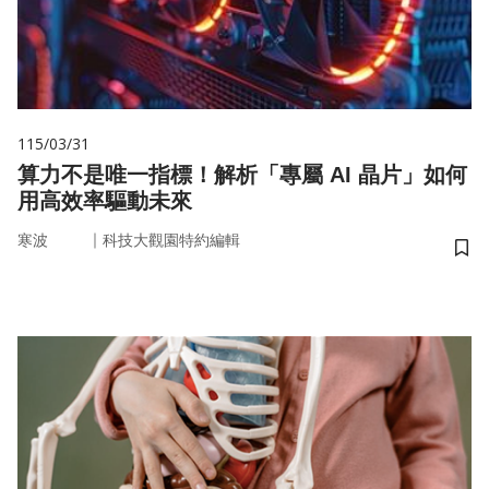
115/03/31
算力不是唯一指標！解析「專屬 AI 晶片」如何
用高效率驅動未來
｜
寒波
科技大觀園特約編輯
儲