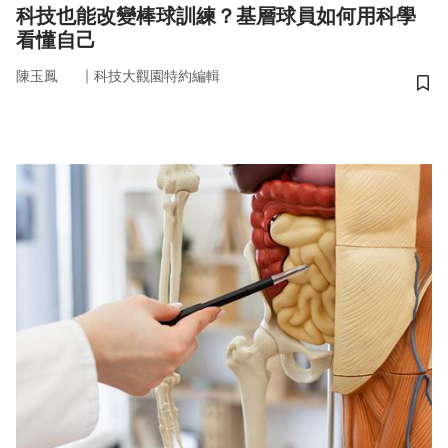
科技也能改變棒球訓練？基層球員如何用科學
看懂自己
｜
陳玉鳳
科技大觀園特約編輯
儲