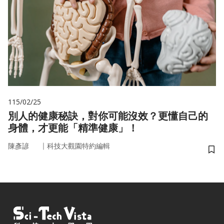
115/02/25
別人的健康秘訣，對你可能沒效？更懂自己的
身體，才更能「精準健康」！
｜
陳彥諺
科技大觀園特約編輯
儲