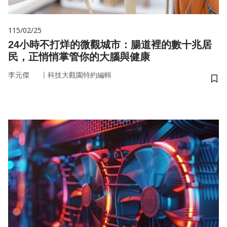
115/02/25
24小時不打烊的微觀城市：腸道裡的數十兆居
民，正悄悄掌管你的大腦與健康
｜
李元傑
科技大觀園特約編輯
儲