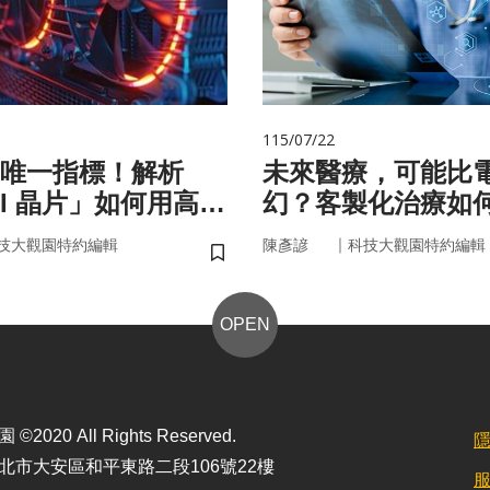
115/07/22
唯一指標！解析
未來醫療，可能比
AI 晶片」如何用高效
幻？客製化治療如
來
實世界
｜
技大觀園特約編輯
陳彥諺
科技大觀園特約編輯
儲存書籤
OPEN
2020 All Rights Reserved.
北市大安區和平東路二段106號22樓