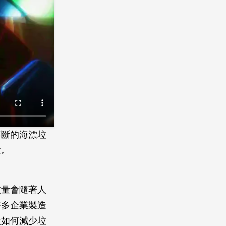
不斷的海漂垃
亡。
數量會隨著人
許多企業製造
從如何減少垃