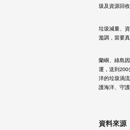
圾及資源回收
垃圾減量、資
濫調，當要真
蘭嶼、綠島因
運，送到20
洋的垃圾渦流
護海洋、守護
資料來源