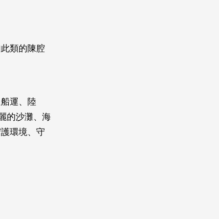
如此類的陳腔
過船運、陸
麗的沙灘、海
守護環境、守