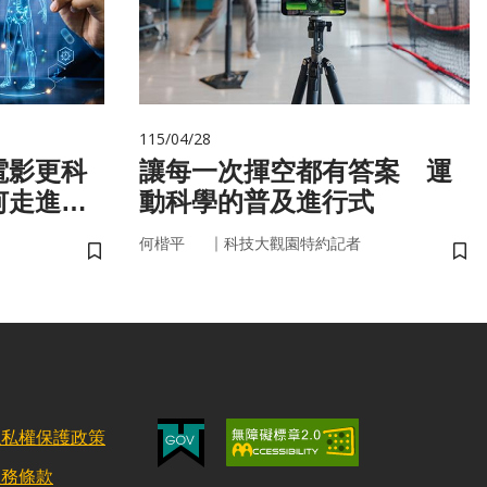
115/04/28
電影更科
讓每一次揮空都有答案 運
何走進真
動科學的普及進行式
｜
何楷平
科技大觀園特約記者
儲存書籤
儲
隱私權保護政策
服務條款