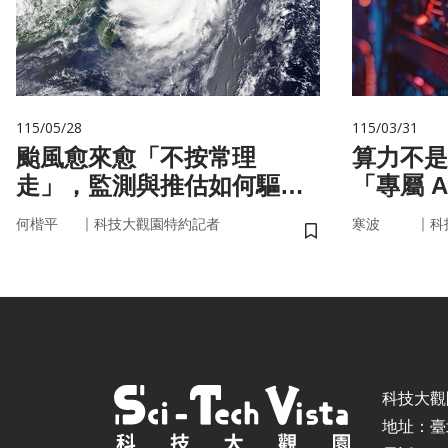
115/05/28
115/03/31
颱風愈來愈「不按常理
算力不是
走」，監測與推估如何驅動
「專屬 
防災決策？
率驅動未
｜
｜
何楷平
科技大觀園特約記者
寒波
科
儲存書籤
科技大觀園 ©
地址：臺