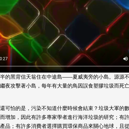
半的黑背信天翁住在中途島——夏威夷旁的小島。源源
繼夜攻擊著小島，每年有大量的鳥因誤食塑膠垃圾而死
還可怕的是，污染不知道什麼時候會結束？垃圾大軍的
而增加，因此有許多專家學者進行海洋垃圾的研究；有
產品；有許多消費者選擇購買環保商品來關心地球，且