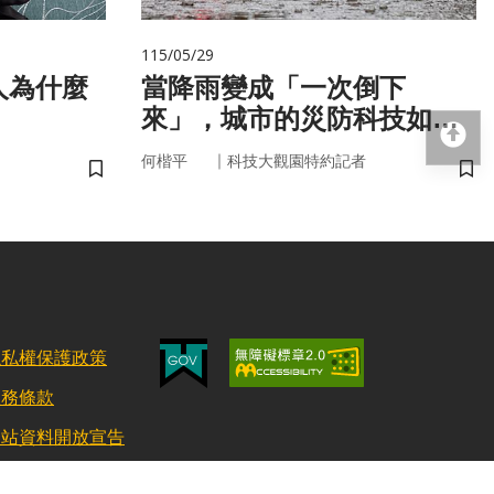
115/05/29
人為什麼
當降雨變成「一次倒下
來」，城市的災防科技如何
回
即時應變？
｜
何楷平
科技大觀園特約記者
儲存書籤
儲
隱私權保護政策
服務條款
網站資料開放宣告