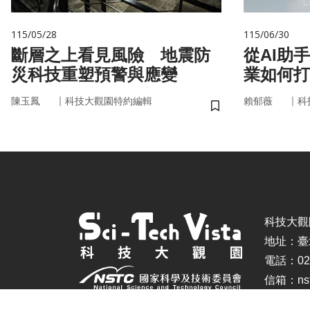
115/05/28
115/06/30
斷層之上看見風險 地震防
從AI助
災科技重塑預警與應變
業如何打
治理模式
｜
｜
陳玉鳳
科技大觀園特約編輯
賴郁薇
科
儲存書籤
科技大觀園 ©
地址：臺
電話：02-
信箱：nstc