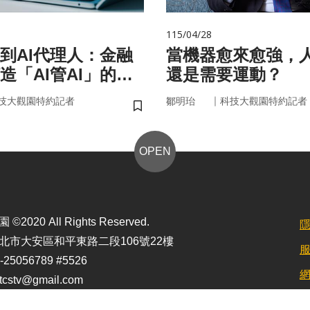
115/04/28
手到AI代理人：金融
當機器愈來愈強，
造「AI管AI」的新
還是需要運動？
？
｜
技大觀園特約記者
鄒明珆
科技大觀園特約記者
儲存書籤
OPEN
2020 All Rights Reserved.
北市大安區和平東路二段106號22樓
25056789 #5526
stv@gmail.com