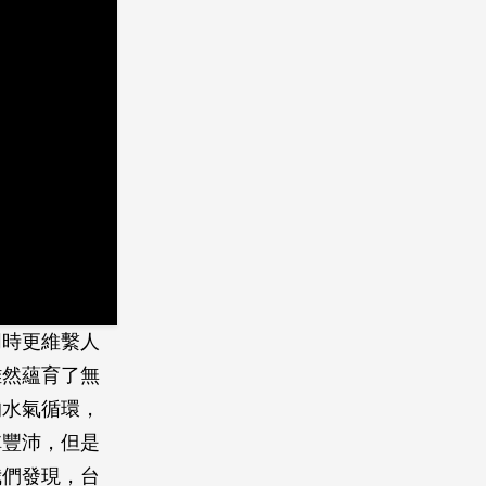
同時更維繫人
雖然蘊育了無
的水氣循環，
稱豐沛，但是
我們發現，台