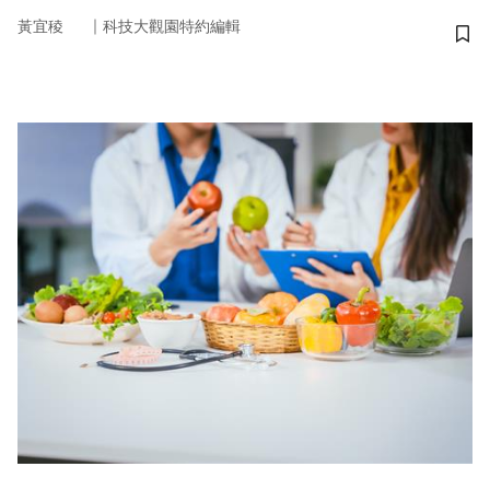
｜
黃宜稜
科技大觀園特約編輯
儲