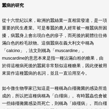
蠶病的研究
從十六世紀以來，歐洲的蠶絲業一直相當發達，是一項
重要的民生產業。可是養蠶的農人經常被一種蠶病所困
擾，病蠶身上會出現白色的疹子，而死後的屍體往往佈
滿白色的粉毛狀物。這個蠶病在義大利文中稱為
「calcino」，法文則稱為「muscardine」。
muscardine的意思本來是指一種沾滿白粉的糖果，由
於得這種病死後的蠶屍非常類似這種糖果，因此便被用
來當作這種蠶病的名詞，並且一直沿用至今。
如今微生物學家已知這是一種稱為白殭黴菌的感染所造
成的，所以把這種病稱為「白殭病」。有時蠶蟲也會被
一些綠殭黴菌感染而死亡，則稱為「綠殭病」。而白殭