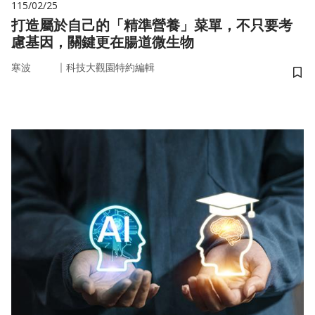
115/02/25
打造屬於自己的「精準營養」菜單，不只要考
慮基因，關鍵更在腸道微生物
｜
寒波
科技大觀園特約編輯
儲