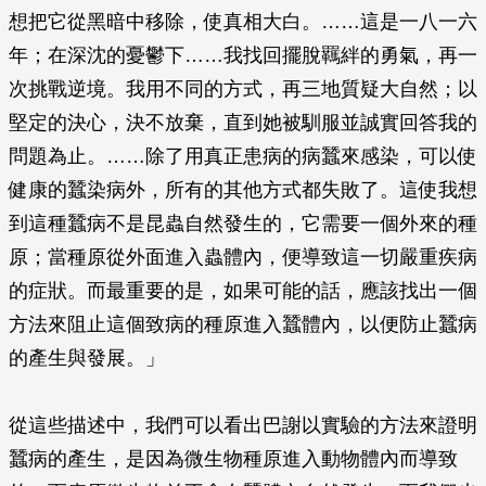
想把它從黑暗中移除，使真相大白。……這是一八一六
年；在深沈的憂鬱下……我找回擺脫羈絆的勇氣，再一
次挑戰逆境。我用不同的方式，再三地質疑大自然；以
堅定的決心，決不放棄，直到她被馴服並誠實回答我的
問題為止。……除了用真正患病的病蠶來感染，可以使
健康的蠶染病外，所有的其他方式都失敗了。這使我想
到這種蠶病不是昆蟲自然發生的，它需要一個外來的種
原；當種原從外面進入蟲體內，便導致這一切嚴重疾病
的症狀。而最重要的是，如果可能的話，應該找出一個
方法來阻止這個致病的種原進入蠶體內，以便防止蠶病
的產生與發展。」
從這些描述中，我們可以看出巴謝以實驗的方法來證明
蠶病的產生，是因為微生物種原進入動物體內而導致