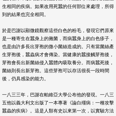
生相同的疾病。如果改用死蠶的任何部位來處理，所得
到的結果也完全相同。
於是巴謝以顯微鏡觀察這些白色的粉毛，發現它們原來
是一種寄生在蠶身上的黴菌，而病蠶身上的白色疹子，
也是由許多長出芽孢的微小菌絲造成的。只有當菌絲產
生芽孢後，蠶蟲病才會傳染。當健康的蠶接觸芽孢後，
芽孢會長出新菌絲侵入蠶體內吸取養分。而病蠶死後，
菌絲則長出新芽孢。這些芽孢可以存活很長一段時間
後，仍具感染的能力。
一八三三年，巴謝在帕維亞大學公布他的發現。一八三
五他以義大利文出版了一本專著《論白殭病：一種攻擊
蠶蟲的疾病》。這是人類有史以來第一次，以實驗方法