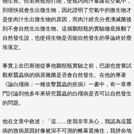
物生長。但若將瓶頸打開，使瓶內肉汁暴露在空氣中，
則很快就會生出微生物，因此證明了空氣中的微生物才
是使肉汁生出微生物的原因，而肉汁經充分煮沸滅菌後
則不會自然生出微生物。這個鵝頸瓶的實驗徹底推翻了
自然發生說，也使得生物是否能自然發生的爭論終於塵
埃落定。
事實上在巴斯德從事他鵝頸瓶實驗之前，巴謝也曾嘗試
觀察蠶蟲病的病原黴菌是否會自然發生。在他的專著
《論白殭病：一種攻擊蠶蟲的疾病》一書中，有一章專
門討論到他多年來研究蠶蟲的白殭病是否可以自然發生
的問題。
他在文章中敘述：「這……使我非常灰心，我認為這蠶
病的致病原因好像被深不可測的帷幕遮掩住，我拼命地