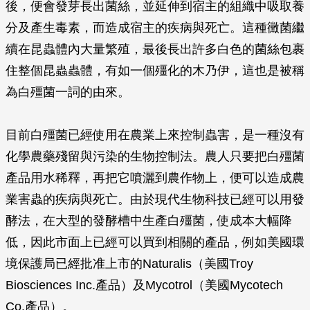
後，便會發芽長出菌絲，並延伸到宿主的組織中吸取養
分及產生毒素，而造成宿主的疾病與死亡。這種黴菌繼
續在昆蟲體內大量繁殖，最後長出許多白色的菌絲包裹
住整個昆蟲蟲體，有如一個殭化的木乃伊，這也是被稱
為白殭菌一詞的由來。
目前白殭菌已經使用在農業上來控制蟲害，是一種沒有
化學農藥殘留與污染的生物控制法。農人只要把白殭菌
產品用水稀釋，再把它噴灑到農作物上，便可以造成農
業害蟲的疾病與死亡。由於現代生物科技已經可以用發
酵法，在大型的發酵槽中生產白殭菌，使成本大幅降
低，因此市面上已經可以買到相關的產品，例如美國環
境保護局已經批准上市的Naturalis（美國Troy
Biosciences Inc.產品）及Mycotrol（美國Mycotech
Co.產品）。