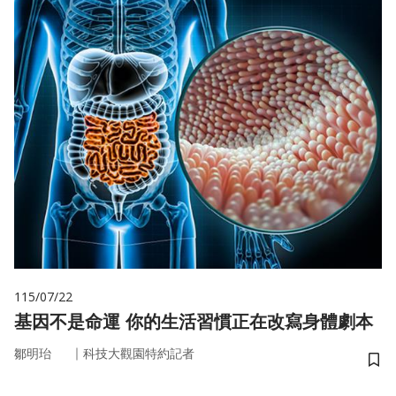
115/07/22
基因不是命運 你的生活習慣正在改寫身體劇本
｜
鄒明珆
科技大觀園特約記者
儲