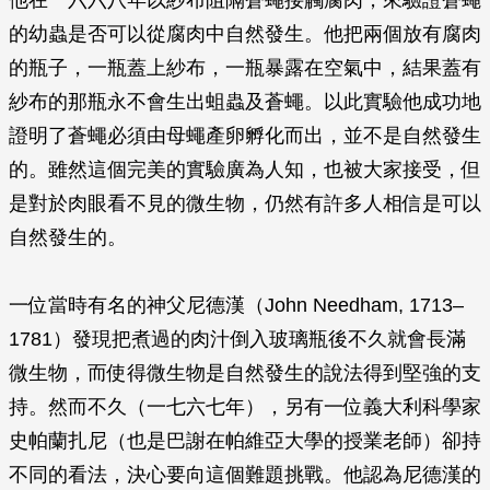
他在一六六八年以紗布阻隔蒼蠅接觸腐肉，來驗證蒼蠅
的幼蟲是否可以從腐肉中自然發生。他把兩個放有腐肉
的瓶子，一瓶蓋上紗布，一瓶暴露在空氣中，結果蓋有
紗布的那瓶永不會生出蛆蟲及蒼蠅。以此實驗他成功地
證明了蒼蠅必須由母蠅產卵孵化而出，並不是自然發生
的。雖然這個完美的實驗廣為人知，也被大家接受，但
是對於肉眼看不見的微生物，仍然有許多人相信是可以
自然發生的。
一位當時有名的神父尼德漢（John Needham, 1713–
1781）發現把煮過的肉汁倒入玻璃瓶後不久就會長滿
微生物，而使得微生物是自然發生的說法得到堅強的支
持。然而不久（一七六七年），另有一位義大利科學家
史帕蘭扎尼（也是巴謝在帕維亞大學的授業老師）卻持
不同的看法，決心要向這個難題挑戰。他認為尼德漢的