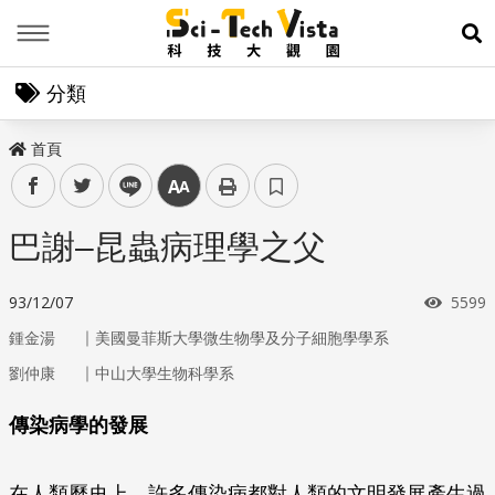
Menu
展
分類
首頁
facebook
twitter
line
中
巴謝–昆蟲病理學之父
瀏覽
93/12/07
5599
｜
鍾金湯
美國曼菲斯大學微生物學及分子細胞學學系
｜
劉仲康
中山大學生物科學系
傳染病學的發展
在人類歷史上，許多傳染病都對人類的文明發展產生過