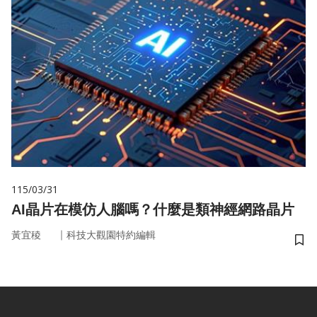
115/03/31
AI晶片在模仿人腦嗎？什麼是類神經網路晶片
｜
黃宜稜
科技大觀園特約編輯
儲