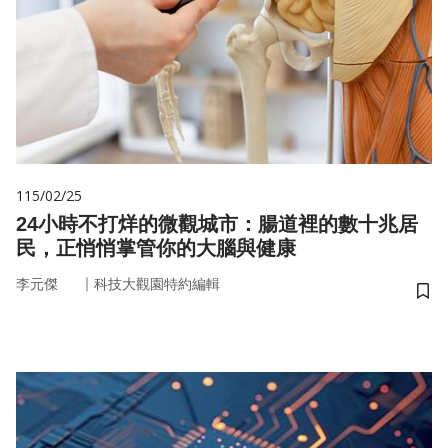
115/02/25
24小時不打烊的微觀城市：腸道裡的數十兆居
民，正悄悄掌管你的大腦與健康
｜
李元傑
科技大觀園特約編輯
儲