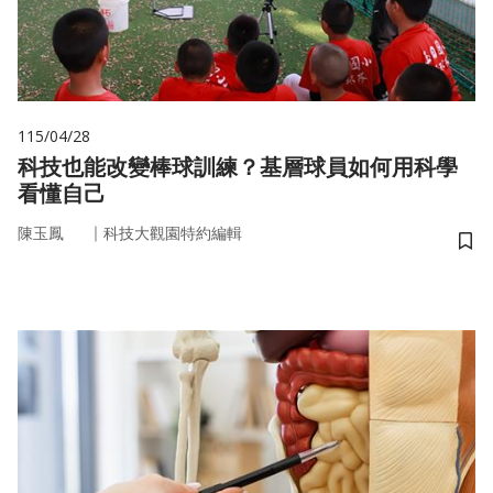
115/04/28
科技也能改變棒球訓練？基層球員如何用科學
看懂自己
｜
陳玉鳳
科技大觀園特約編輯
儲