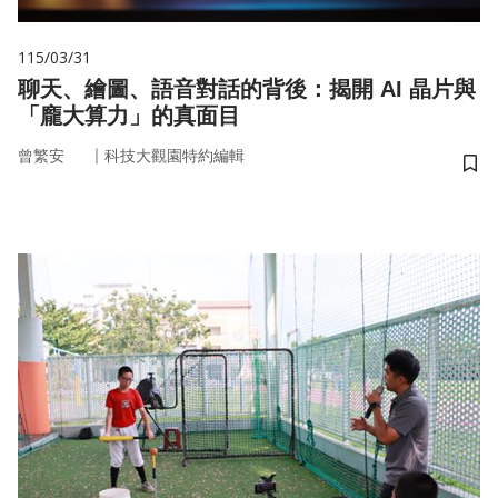
115/03/31
聊天、繪圖、語音對話的背後：揭開 AI 晶片與
「龐大算力」的真面目
｜
曾繁安
科技大觀園特約編輯
儲