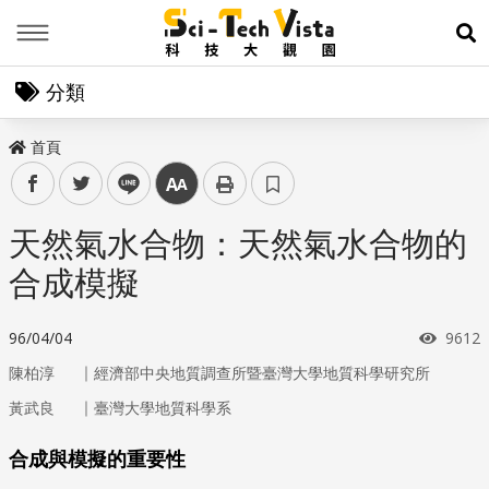
Menu
展
分類
首頁
facebook
twitter
line
中
天然氣水合物：天然氣水合物的
合成模擬
瀏覽
96/04/04
9612
｜
陳柏淳
經濟部中央地質調查所暨臺灣大學地質科學研究所
｜
黃武良
臺灣大學地質科學系
合成與模擬的重要性