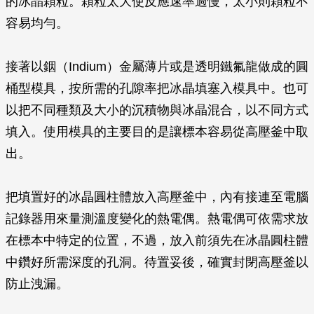
的冰晶顆粒。顆粒太大使反應速率過慢，太小則顆粒不
容易均勻。
接著以銦（Indium）金屬薄片或是透明鐵氟龍做成的圓
桶型模具，按所需的孔隙率把冰晶填塞入模具中。也可
以把不同種類及大小的沉積物與冰晶混合，以不同方式
填入。使用模具的主要目的是讓標本容易從高壓釜中取
出。
把填置好的冰晶圓柱體放入高壓釜中，內有接連至電腦
記錄器用來量測溫度變化的熱電偶。熱電偶可依需求放
在標本中特定的位置，不過，放入前須先在冰晶圓柱體
中鑽好所需深度的孔洞。待置妥後，確實封閉高壓釜以
防止洩漏。