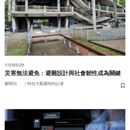
115/05/29
災害無法避免：避難設計與社會韌性成為關鍵
｜
鄒明珆
科技大觀園特約記者
儲