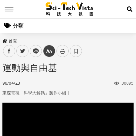
Menu
展
分類
首頁
facebook
twitter
line
中
運動與自由基
瀏覽次
96/04/23
30095
｜
東森電視「科學大解碼」製作小組