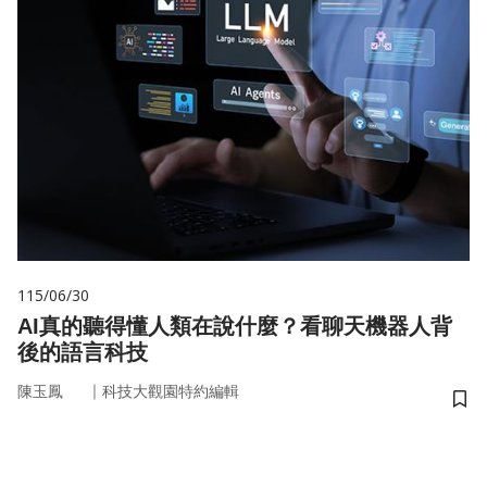
115/06/30
AI真的聽得懂人類在說什麼？看聊天機器人背
後的語言科技
｜
陳玉鳳
科技大觀園特約編輯
儲