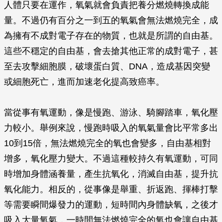
人體只要在運作，氧氣就會負責把養分燃燒轉換成能
量。不過仍有百分之一到五的氧氣會無法燃燒完全，成
為擁有不成對電子存在的物質，也就是所謂的自由基。
這些不穩定的自由基，會去搶其他正常的成對電子，甚
至去攻擊細胞膜，破壞蛋白質、DNA，造成基因突變
或細胞死亡，進而加速老化提高致癌率。
當從事有氧運動，像是慢跑、游泳、騎腳踏車，氧化壓
力較小。舉例來說，慢跑時吸入的氧氣量會比平常多出
10到15倍，無法燃燒完全的氧也會變多，自由基相對
增多，氧化壓力變大。不過這種較持久有氧運動，可同
時增加身體涵養量，產生抗氧化，消滅自由基，提升抗
氧化能力。相反的，從事像是舉重、折返跑、揮棒打擊
等需要瞬間爆發力的運動，短時間內身體缺氧，之後才
吸入大量氧氣，一時間無法燃燒完全的氧也會讓自由基