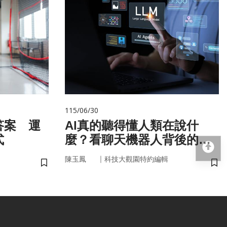
115/06/30
答案 運
AI真的聽得懂人類在說什
式
麼？看聊天機器人背後的語
回
言科技
｜
陳玉鳳
科技大觀園特約編輯
儲存書籤
儲