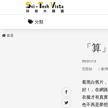
分類
首頁
「算
99/01/13
｜
范賢娟
臺灣
看黑白舊片，
好！」在網路
facebook
衣服才有真實
twitter
色不再是夢想