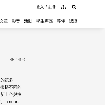
網站導覽
登入
註冊
展開搜尋
文章
影音
活動
學生專區
夥伴
認證
瀏覽次數
14346
色的該多
來換搭不同的
重新上色與換
near-