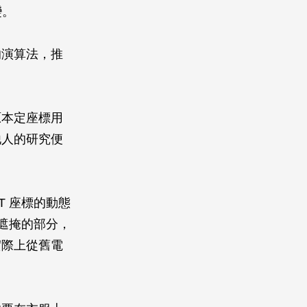
變。
的演算法，推
原本定座標用
他人的研究便
T 座標的動態
被遮掩的部分，
實際上從舊電