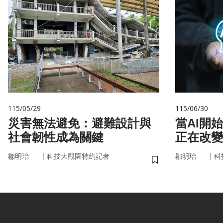
115/05/29
115/06/30
災害無法避免：避難設計與
當AI開
社會韌性成為關鍵
正在改變
｜
｜
鄒明珆
科技大觀園特約記者
鄒明珆
科
儲存書籤