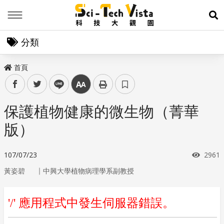
Menu
展
分類
首頁
facebook
twitter
line
中
保護植物健康的微生物（菁華
版）
瀏覽
107/07/23
2961
｜
黃姿碧
中興大學植物病理學系副教授