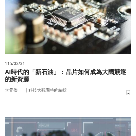
115/03/31
AI時代的「新石油」：晶片如何成為大國競逐
的新資源
｜
李元傑
科技大觀園特約編輯
儲