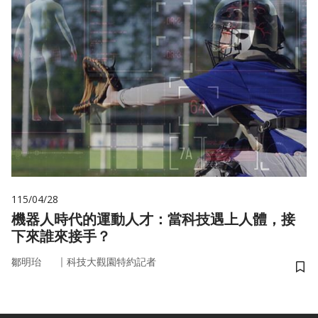
115/04/28
機器人時代的運動人才：當科技遇上人體，接
下來誰來接手？
｜
鄒明珆
科技大觀園特約記者
儲