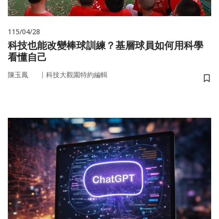
115/04/28
科技也能改變棒球訓練？基層球員如何用科學
看懂自己
｜
陳玉鳳
科技大觀園特約編輯
儲