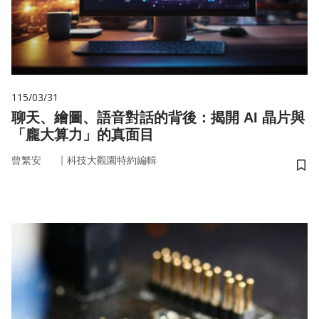
115/03/31
聊天、繪圖、語音對話的背後：揭開 AI 晶片與
「龐大算力」的真面目
｜
曾繁安
科技大觀園特約編輯
儲