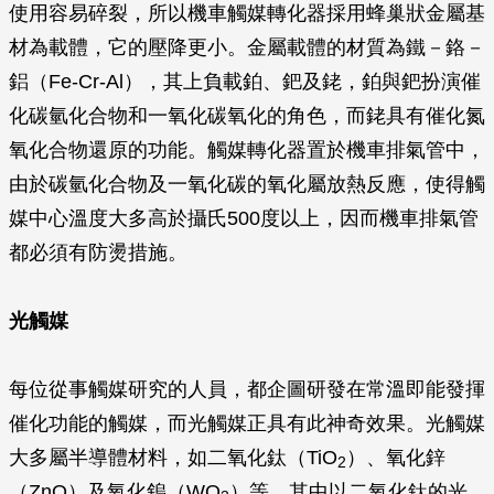
使用容易碎裂，所以機車觸媒轉化器採用蜂巢狀金屬基
材為載體，它的壓降更小。金屬載體的材質為鐵－鉻－
鋁（Fe-Cr-Al），其上負載鉑、鈀及銠，鉑與鈀扮演催
化碳氫化合物和一氧化碳氧化的角色，而銠具有催化氮
氧化合物還原的功能。觸媒轉化器置於機車排氣管中，
由於碳氫化合物及一氧化碳的氧化屬放熱反應，使得觸
媒中心溫度大多高於攝氏500度以上，因而機車排氣管
都必須有防燙措施。
光觸媒
每位從事觸媒研究的人員，都企圖研發在常溫即能發揮
催化功能的觸媒，而光觸媒正具有此神奇效果。光觸媒
大多屬半導體材料，如二氧化鈦（TiO
）、氧化鋅
2
（ZnO）及氧化鎢（WO
）等，其中以二氧化鈦的光