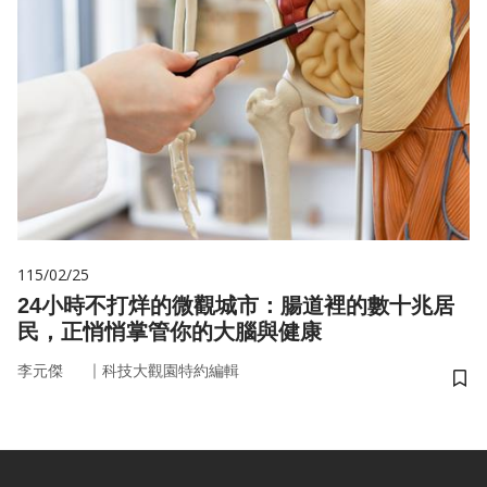
115/02/25
24小時不打烊的微觀城市：腸道裡的數十兆居
民，正悄悄掌管你的大腦與健康
｜
李元傑
科技大觀園特約編輯
儲