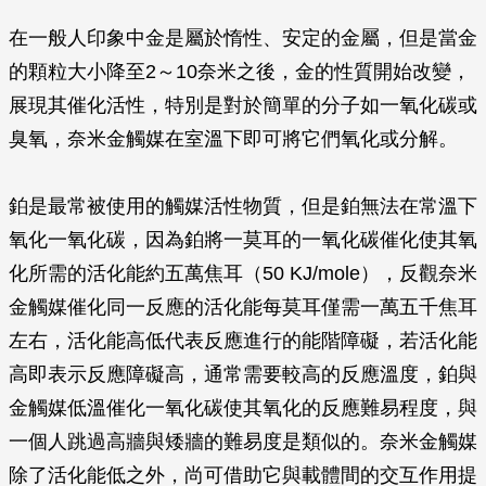
在一般人印象中金是屬於惰性、安定的金屬，但是當金
的顆粒大小降至2～10奈米之後，金的性質開始改變，
展現其催化活性，特別是對於簡單的分子如一氧化碳或
臭氧，奈米金觸媒在室溫下即可將它們氧化或分解。
鉑是最常被使用的觸媒活性物質，但是鉑無法在常溫下
氧化一氧化碳，因為鉑將一莫耳的一氧化碳催化使其氧
化所需的活化能約五萬焦耳（50 KJ/mole），反觀奈米
金觸媒催化同一反應的活化能每莫耳僅需一萬五千焦耳
左右，活化能高低代表反應進行的能階障礙，若活化能
高即表示反應障礙高，通常需要較高的反應溫度，鉑與
金觸媒低溫催化一氧化碳使其氧化的反應難易程度，與
一個人跳過高牆與矮牆的難易度是類似的。奈米金觸媒
除了活化能低之外，尚可借助它與載體間的交互作用提