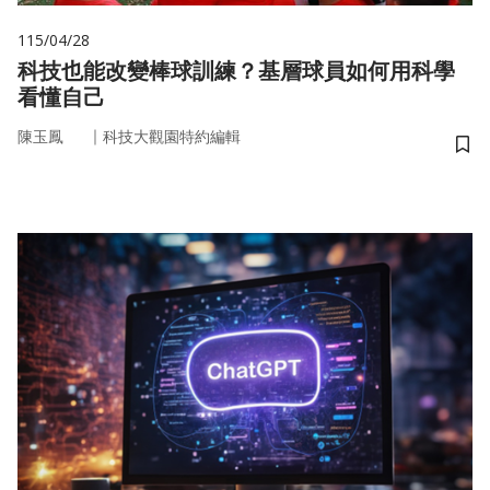
115/04/28
科技也能改變棒球訓練？基層球員如何用科學
看懂自己
｜
陳玉鳳
科技大觀園特約編輯
儲