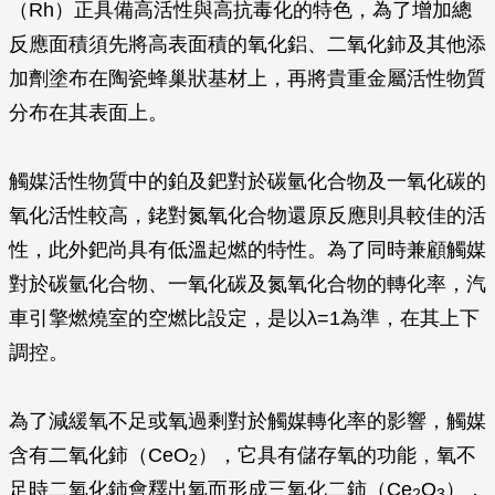
（Rh）正具備高活性與高抗毒化的特色，為了增加總
反應面積須先將高表面積的氧化鋁、二氧化鈰及其他添
加劑塗布在陶瓷蜂巢狀基材上，再將貴重金屬活性物質
分布在其表面上。
觸媒活性物質中的鉑及鈀對於碳氫化合物及一氧化碳的
氧化活性較高，銠對氮氧化合物還原反應則具較佳的活
性，此外鈀尚具有低溫起燃的特性。為了同時兼顧觸媒
對於碳氫化合物、一氧化碳及氮氧化合物的轉化率，汽
車引擎燃燒室的空燃比設定，是以λ=1為準，在其上下
調控。
為了減緩氧不足或氧過剩對於觸媒轉化率的影響，觸媒
含有二氧化鈰（CeO
），它具有儲存氧的功能，氧不
2
足時二氧化鈰會釋出氧而形成三氧化二鈰（Ce
O
），
2
3