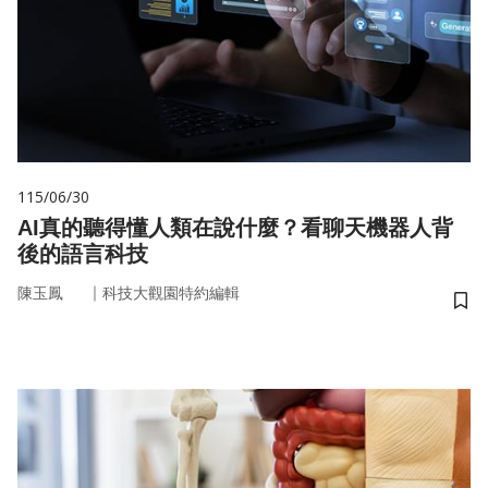
115/06/30
AI真的聽得懂人類在說什麼？看聊天機器人背
後的語言科技
｜
陳玉鳳
科技大觀園特約編輯
儲