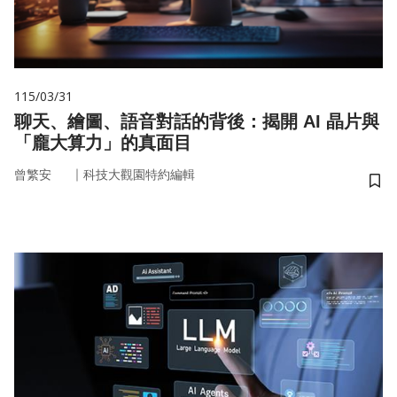
115/03/31
聊天、繪圖、語音對話的背後：揭開 AI 晶片與
「龐大算力」的真面目
｜
曾繁安
科技大觀園特約編輯
儲