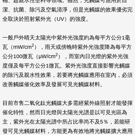
桶、超親水性塗料等領域。雖然，光觸媒可應用於自
潔、抗菌、除污及空氣清淨，但是光觸媒的效果優劣完
全取決於照射紫外光（UV）的強度。
一般戶外晴天太陽光中紫外光強度約為每平方公分1毫
2
瓦（mW/cm
），雨天或傍晚時紫外光強度降為每平方
2
公分100微瓦（
μ
W/cm
），而室內日光燈的紫外光強
度僅及每平方公分1微瓦。紫外光強度直接影響光觸媒
的除污及親水性效果，若要將光觸媒應用在室內，必須
改善觸媒催化效率及發展可見光觸媒材料。
目前市售二氧化鈦光觸媒大多需經紫外線照射才能發揮
催化特性，然而日光燈與太陽光光譜是以可見光區為
主，紫外光在太陽光譜中所占比率尚不及5％，若能研
發可見光觸媒材料，方能更為有效地將光觸媒擴大應用