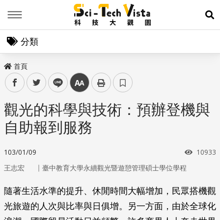
Menu
展
分類
首頁
facebook
twitter
line
中
觀光的科學與技術：預辦登機與
自助報到服務
瀏覽次
103/01/09
10933
｜
王志宏
臺中教育大學永續觀光暨遊憩管理碩士學位學程
隨著生活水準的提升、休閒時間大幅增加，民眾搭機觀
光旅遊的人次與比率與日俱增。另一方面，由於全球化