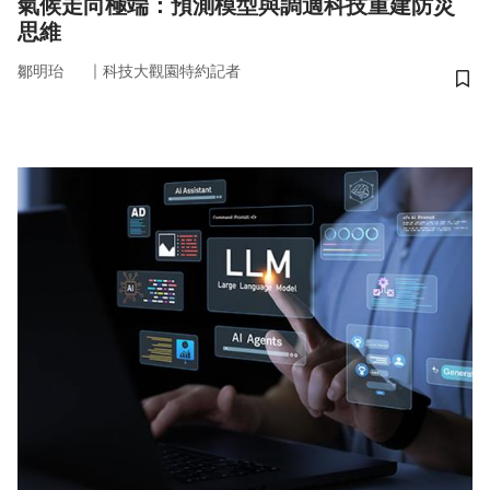
氣候走向極端：預測模型與調適科技重建防災
思維
｜
鄒明珆
科技大觀園特約記者
儲