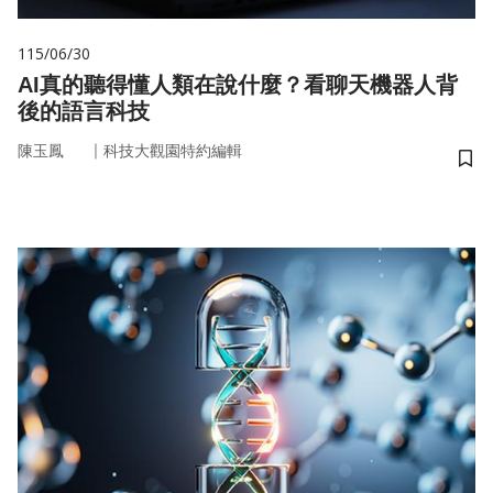
115/06/30
AI真的聽得懂人類在說什麼？看聊天機器人背
後的語言科技
｜
陳玉鳳
科技大觀園特約編輯
儲