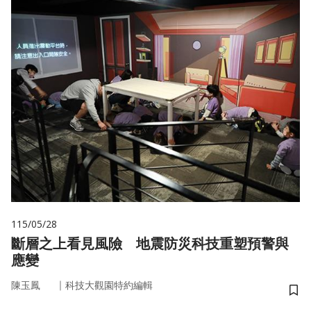
115/05/28
斷層之上看見風險 地震防災科技重塑預警與
應變
｜
陳玉鳳
科技大觀園特約編輯
儲