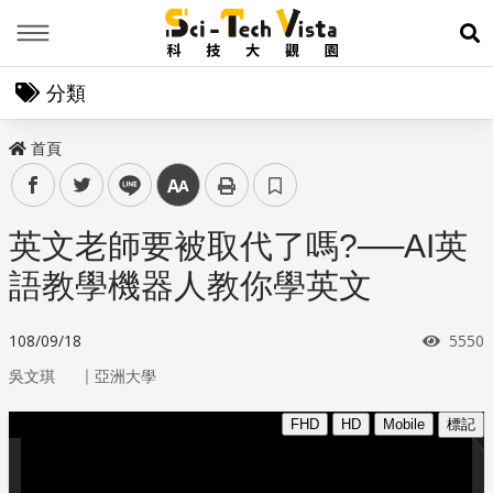
Menu
展
分類
首頁
facebook
twitter
line
中
英文老師要被取代了嗎?──AI英
語教學機器人教你學英文
瀏覽
108/09/18
5550
｜
吳文琪
亞洲大學