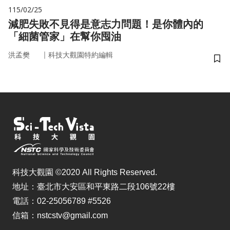
115/02/25
減肥失敗不見得是意志力問題！是你體內的
「細菌管家」在幫你囤油
｜
洪孟樊
科技大觀園特約編輯
儲
科技大觀園 ©2020 All Rights Reserved.
地址：臺北市大安區和平東路二段106號22樓
電話：02-25056789 #5526
信箱：nstcstv@gmail.com