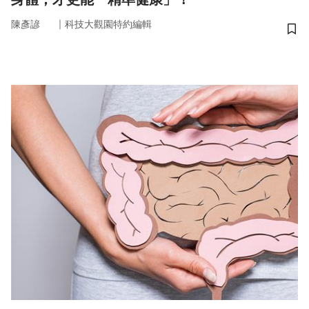
｜
陳彥諺
科技大觀園特約編輯
儲