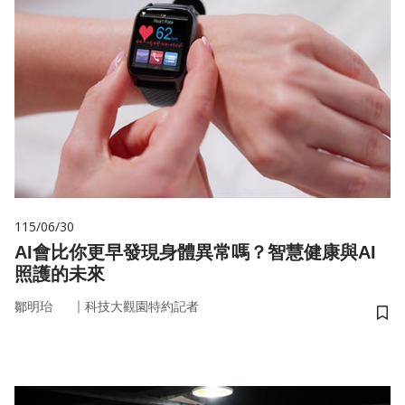
115/06/30
AI會比你更早發現身體異常嗎？智慧健康與AI
照護的未來
｜
鄒明珆
科技大觀園特約記者
儲