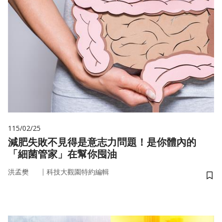
115/02/25
減肥失敗不見得是意志力問題！是你體內的
「細菌管家」在幫你囤油
｜
洪孟樊
科技大觀園特約編輯
儲