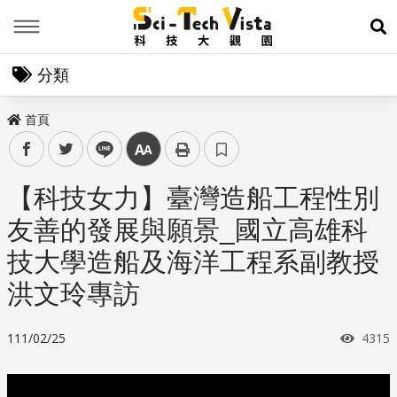
Menu
展
分類
首頁
facebook
twitter
line
中
【科技女力】臺灣造船工程性別
友善的發展與願景_國立高雄科
技大學造船及海洋工程系副教授
洪文玲專訪
瀏覽
111/02/25
4315