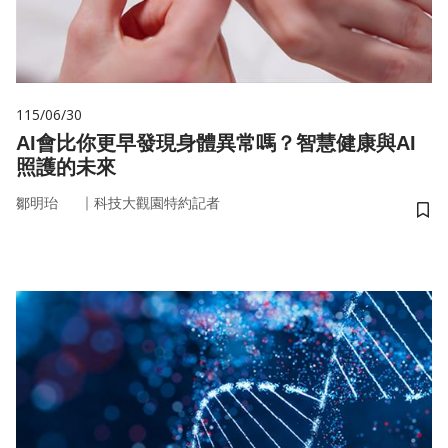
115/06/30
AI會比你更早發現身體異常嗎？智慧健康與AI
照護的未來
｜
鄒明珆
科技大觀園特約記者
儲