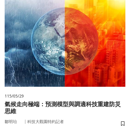
115/05/29
氣候走向極端：預測模型與調適科技重建防災
思維
｜
鄒明珆
科技大觀園特約記者
儲