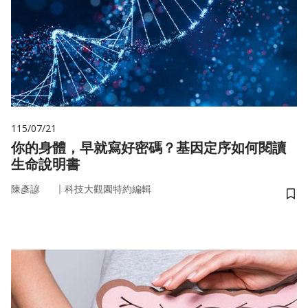
115/07/21
你的身體，早就寫好密碼？基因定序如何閱讀
生命說明書
｜
陳彥諺
科技大觀園特約編輯
儲