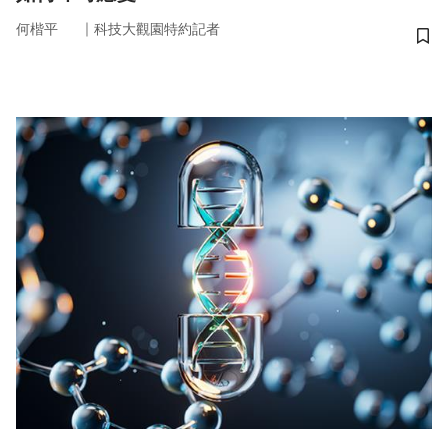
｜
何楷平
科技大觀園特約記者
儲