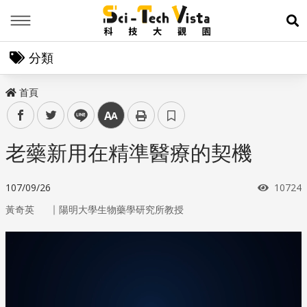
Menu
展
分類
首頁
facebook
twitter
line
中
老藥新用在精準醫療的契機
瀏覽次
107/09/26
10724
｜
黃奇英
陽明大學生物藥學研究所教授