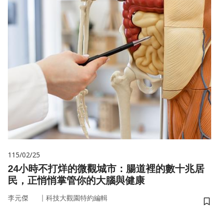
115/02/25
24小時不打烊的微觀城市：腸道裡的數十兆居
民，正悄悄掌管你的大腦與健康
｜
李元傑
科技大觀園特約編輯
儲