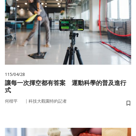
115/04/28
讓每一次揮空都有答案 運動科學的普及進行
式
｜
何楷平
科技大觀園特約記者
儲