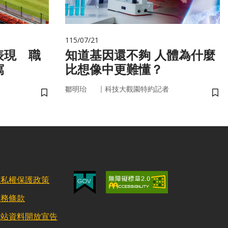
115/07/21
表現 職
知道基因還不夠 人體為什麼
寫
比想像中更難懂？
｜
鄒明珆
科技大觀園特約記者
儲存書籤
儲
隱私權保護政策
服務條款
網站資料開放宣告