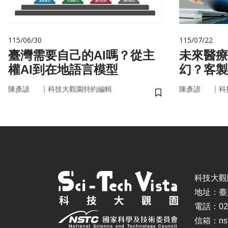
115/06/30
115/07/22
臺灣需要自己的AI嗎？從主
未來醫療
權AI到在地語言模型
幻？客製
實世界
｜
｜
陳彥諺
科技大觀園特約編輯
陳彥諺
科
儲存書籤
科技大觀園 ©
地址：臺
電話：02-
信箱：nstc