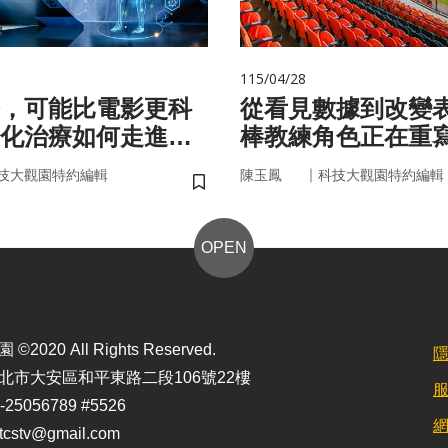
115/04/28
，可能比電影更科
從看見數據到改變
化治療如何走進真
棒教練角色正在重
｜
技大觀園特約編輯
陳玉鳳
科技大觀園特約編輯
儲存書籤
OPEN
2020 All Rights Reserved.
北市大安區和平東路二段106號22樓
25056789 #5526
stv@gmail.com