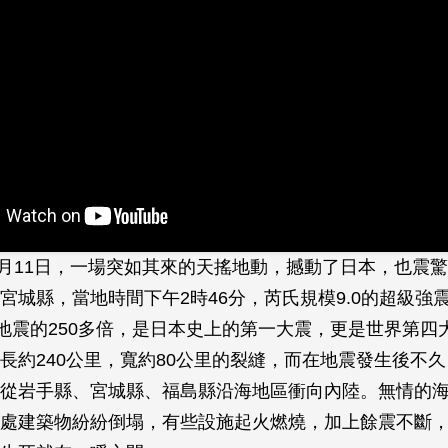
年3月11日，一場突如其來的天搖地動，撼動了日本，也震
宮城縣，當地時間下午2時46分，芮氏規模9.0的超級強
大地震的250多倍，是日本史上的第一大震，更是世界第四
長約240公里，寬約80公里的裂縫，而在地震發生後不久
從岩手縣、宮城縣、福島縣沿海地區衝向內陸。無情的
處建築物紛紛倒塌，有些設施起火燃燒，加上餘震不斷