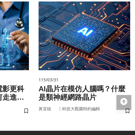
115/03/31
電影更科
AI晶片在模仿人腦嗎？什麼
何走進真
是類神經網路晶片
回
｜
黃宜稜
科技大觀園特約編輯
儲存書籤
儲