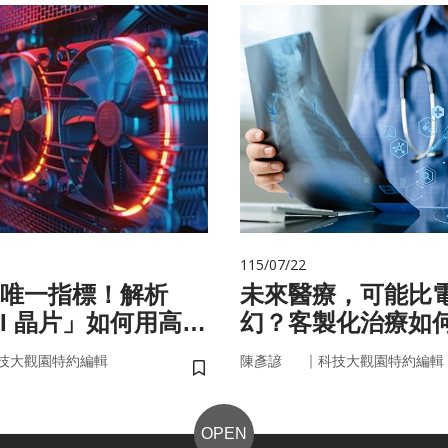
115/07/22
唯一指標！解析
未來醫療，可能比
AI 晶片」如何用高效
幻？客製化治療如
來
實世界
｜
技大觀園特約編輯
陳彥諺
科技大觀園特約編輯
儲存書籤
OPEN