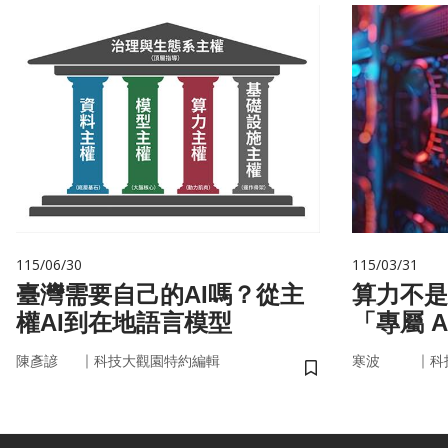
115/06/30
115/03/31
臺灣需要自己的AI嗎？從主
算力不是
權AI到在地語言模型
「專屬 
率驅動未
｜
｜
陳彥諺
科技大觀園特約編輯
寒波
科
儲存書籤