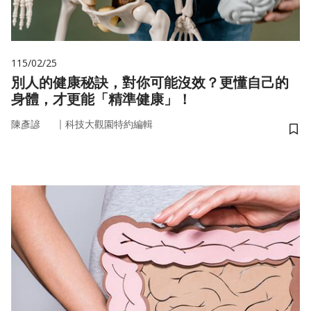
115/02/25
別人的健康秘訣，對你可能沒效？更懂自己的
身體，才更能「精準健康」！
｜
陳彥諺
科技大觀園特約編輯
儲