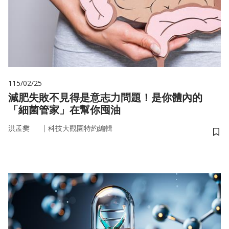
115/02/25
減肥失敗不見得是意志力問題！是你體內的
「細菌管家」在幫你囤油
｜
洪孟樊
科技大觀園特約編輯
儲