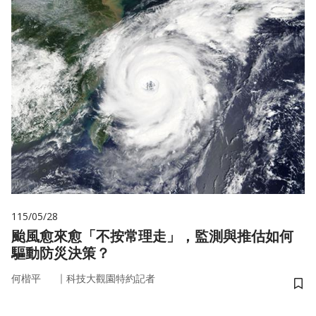
115/05/28
颱風愈來愈「不按常理走」，監測與推估如何
驅動防災決策？
｜
何楷平
科技大觀園特約記者
儲