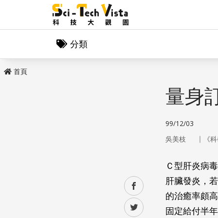
分類
首頁
量身
99/12/03
｜
吳美枝
《科
Ｃ型肝炎病毒
肝臟發炎，若
facebook
的治癒率頗高
twitter
固定給付半年