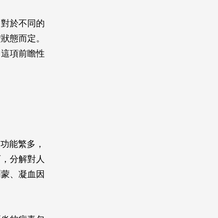
，對於不同的
體狀態而定。
，這項前瞻性
的功能繁多，
西，分解對人
爾蒙、凝血因