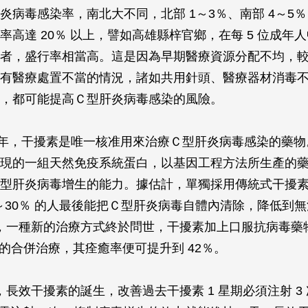
炎病毒感染率，南北大不同，北部 1～3％、南部 4～5
率高達 20％ 以上，譬如高雄縣梓官鄉，在每 5 位成年人中
者，盛行率相當高。這是因為早期醫療資源分配不均，
有醫療處置不當的情況，諸如共用針頭、醫療器材消毒
，都可能提高Ｃ型肝炎病毒感染的風險。
998 年，干擾素是唯一核准用來治療Ｃ型肝炎病毒感染的藥
現的一組天然免疫系統蛋白，以基因工程方法所生產的
型肝炎病毒增生的能力。據估計，單獨採用傳統式干擾
0～30％ 的人最後能把Ｃ型肝炎病毒自體內清除，降低到
 年，一種新的治療方式終於問世，干擾素加上口服抗病毒藥
rin）的合併治療，其痊癒率便可提升到 42％。
右，長效干擾素的誕生，改善過去干擾素 1 星期必須注射 3