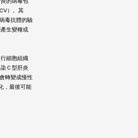
肝炎的病毒包
CV）。其
認病毒抗體的驗
間產生變種或
進行細胞組織
感染Ｃ型肝炎
且會轉變成慢性
惡化，最後可能