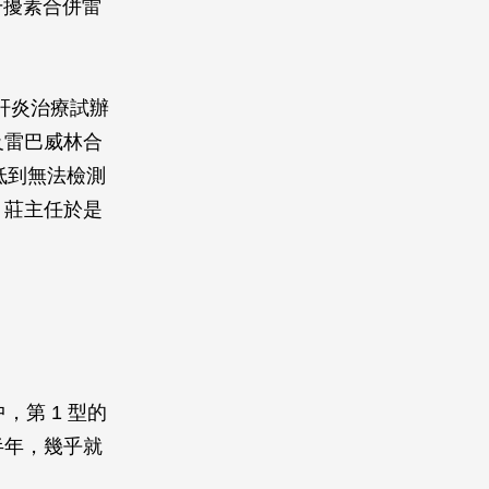
干擾素合併雷
型肝炎治療試辦
及雷巴威林合
低到無法檢測
。莊主任於是
，第 1 型的
半年，幾乎就