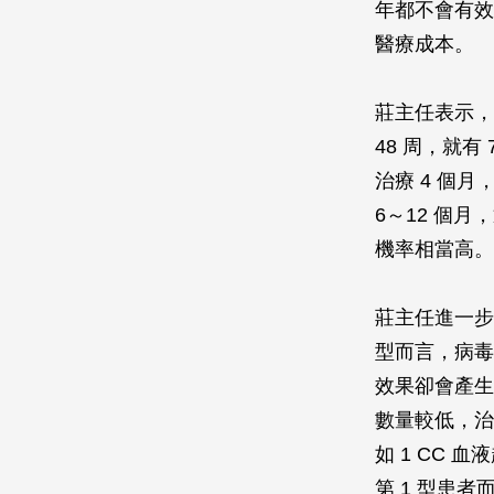
年都不會有效
醫療成本。
莊主任表示，
48 周，就有
治療 4 個
6～12 個
機率相當高。
莊主任進一步
型而言，病毒
效果卻會產生
數量較低，治
如 1 CC 
第 1 型患