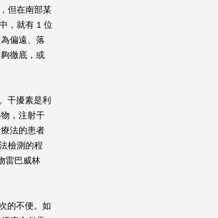
％，但在南部某
，就有 1 位
較為偏遠、落
不夠徹底，或
物。干擾素是利
藥物，注射干
素療法的患者
無法檢測的程
物雷巴威林
 次的不便。如