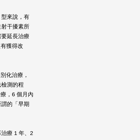
 型來說，有
注射干擾素所
需要延長治療
沒有獲得改
個別化治療，
法檢測的程
療，6 個月內
所謂的「早期
療 1 年、2