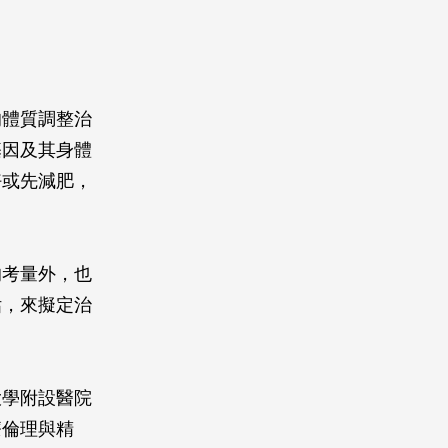
的體質調整治
基因及其身體
好或先減肥，
。
的考量外，也
估，來擬定治
大學附設醫院
療倫理與精