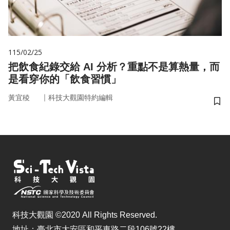
115/02/25
把飲食紀錄交給 AI 分析？重點不是算熱量，而
是看穿你的「飲食習慣」
｜
黃宜稜
科技大觀園特約編輯
儲
科技大觀園 ©2020 All Rights Reserved.
地址：臺北市大安區和平東路二段106號22樓