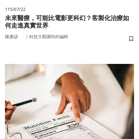
115/07/22
未來醫療，可能比電影更科幻？客製化治療如
何走進真實世界
｜
陳彥諺
科技大觀園特約編輯
儲