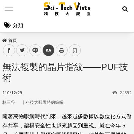
Menu
展
分類
首頁
facebook
twitter
line
中
無法複製的晶片指紋——PUF技
術
瀏覽次
110/12/29
24892
｜
林三谷
科技大觀園特約編輯
隨著萬物聯網時代到來，越來越多數據以數位化方式儲
存共享，架構安全性也越來越受到重視。就在今年 5