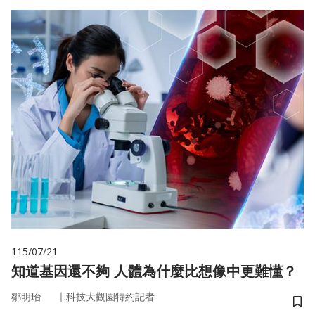
115/07/21
知道基因還不夠 人體為什麼比想像中更難懂？
｜
鄒明珆
科技大觀園特約記者
儲