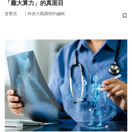
「龐大算力」的真面目
｜
曾繁安
科技大觀園特約編輯
儲