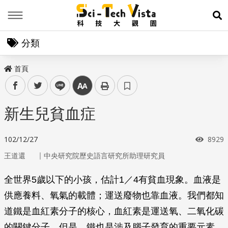
Menu
展
分類
首頁
facebook
twitter
line
中
新生兒貧血症
瀏覽
102/12/27
8929
｜
王道還
中央研究院歷史語言研究所助理研究員
全世界5歲以下的小孩，估計1／4有貧血現象。血液是
供應養料、氧氣的載體；運送廢物也靠血液。我們都知
道鐵是血紅素分子的核心，血紅素是運送氧、二氧化碳
的關鍵分子。但是，鐵也是涉及腦子發育的重要元素。