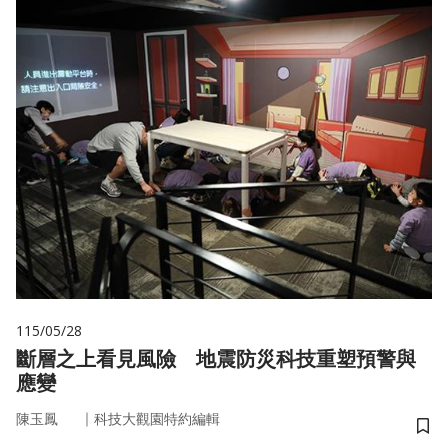
115/05/28
斷層之上看見風險 地震防災科技重塑預警與
應變
｜
陳玉鳳
科技大觀園特約編輯
儲