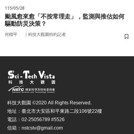
115/05/28
颱風愈來愈「不按常理走」，監測與推估如何
驅動防災決策？
｜
何楷平
科技大觀園特約記者
儲
科技大觀園 ©2020 All Rights Reserved.
地址：臺北市大安區和平東路二段106號22樓
電話：02-25056789 #5526
信箱：nstcstv@gmail.com