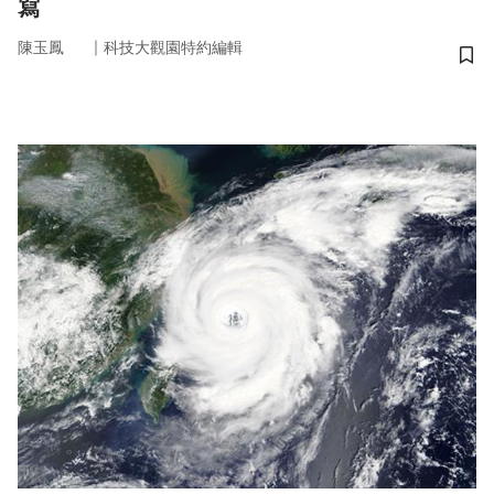
寫
｜
陳玉鳳
科技大觀園特約編輯
儲