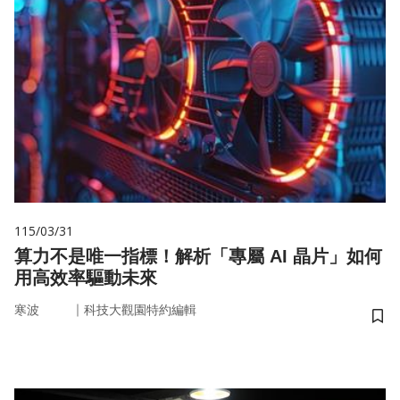
115/03/31
算力不是唯一指標！解析「專屬 AI 晶片」如何
用高效率驅動未來
｜
寒波
科技大觀園特約編輯
儲