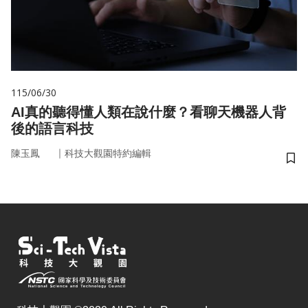
115/06/30
AI真的聽得懂人類在說什麼？看聊天機器人背
後的語言科技
｜
陳玉鳳
科技大觀園特約編輯
儲