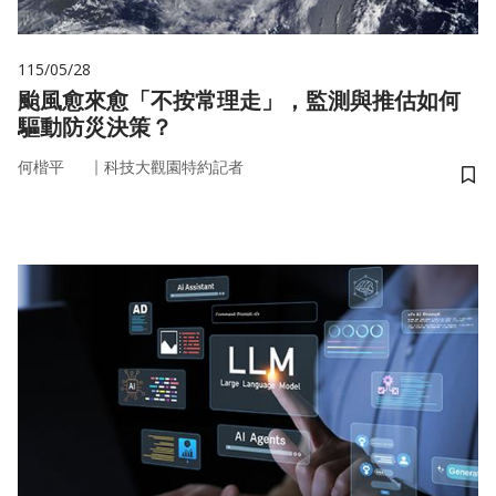
115/05/28
颱風愈來愈「不按常理走」，監測與推估如何
驅動防災決策？
｜
何楷平
科技大觀園特約記者
儲