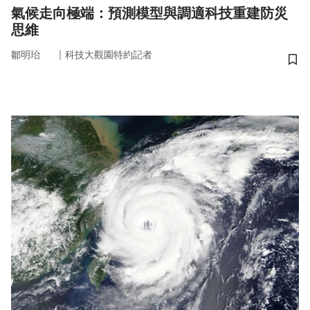
氣候走向極端：預測模型與調適科技重建防災
思維
｜
鄒明珆
科技大觀園特約記者
儲