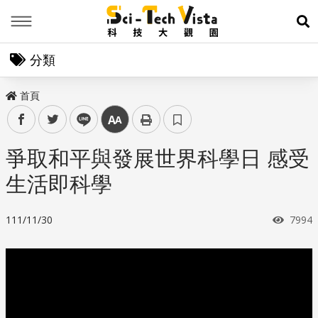
Menu
展
分類
首頁
facebook
twitter
line
中
爭取和平與發展世界科學日 感受
生活即科學
瀏覽
111/11/30
7994