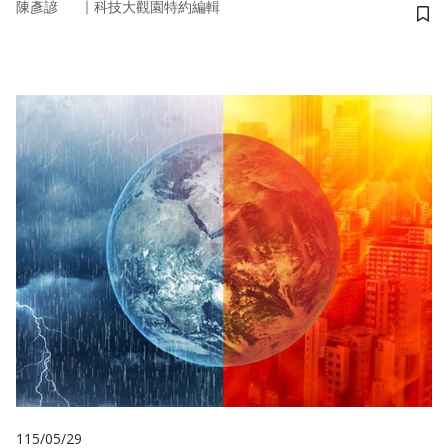
｜
陳彥諺
科技大觀園特約編輯
儲
115/05/29