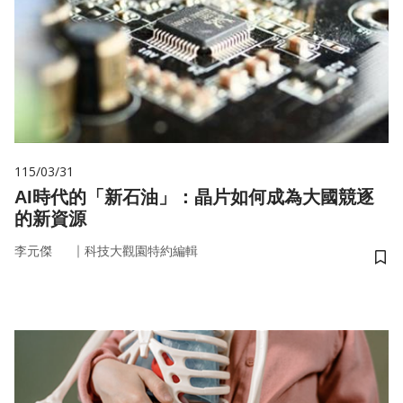
115/03/31
AI時代的「新石油」：晶片如何成為大國競逐
的新資源
｜
李元傑
科技大觀園特約編輯
儲