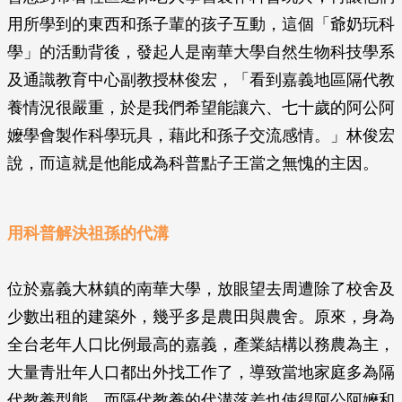
用所學到的東西和孫子輩的孩子互動，這個「爺奶玩科
學」的活動背後，發起人是南華大學自然生物科技學系
及通識教育中心副教授林俊宏，「看到嘉義地區隔代教
養情況很嚴重，於是我們希望能讓六、七十歲的阿公阿
嬤學會製作科學玩具，藉此和孫子交流感情。」林俊宏
說，而這就是他能成為科普點子王當之無愧的主因。
用科普解決祖孫的代溝
位於嘉義大林鎮的南華大學，放眼望去周遭除了校舍及
少數出租的建築外，幾乎多是農田與農舍。原來，身為
全台老年人口比例最高的嘉義，產業結構以務農為主，
大量青壯年人口都出外找工作了，導致當地家庭多為隔
代教養型態，而隔代教養的代溝落差也使得阿公阿嬤和