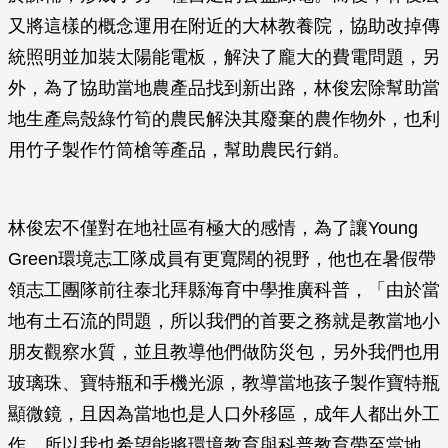
又將這樣的概念運用在附近的大林教養院，協助改掉傳
統照明並加裝太陽能電板，解決了龐大的費電問題，另
外，為了協助當地農產品找到新出路，林俊宏除幫助當
地生產烏殼綠竹筍的農民解決其廢棄的農作物外，也利
用竹子製作竹筒槍等產品，幫助農民行銷。
林俊宏不僅對在地社區有極大的感情，為了讓Young
Green環境志工隊成員有更寬闊的視野，他也在暑假帶
領志工團隊前往泰北拜縣海育中學推廣科普，「由於當
地有土石流的問題，所以我們的首要之務就是教當地小
朋友觀察水質，並且教導他們做防災包，另外我們也用
玻璃珠、寶特瓶和手機光源，教導當地孩子製作寶特瓶
顯微鏡，且因為當地也是人口外移區，成年人都出外工
作，所以我也希望能將環境教育與科普教育帶至當地，