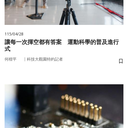
115/04/28
讓每一次揮空都有答案 運動科學的普及進行
式
｜
何楷平
科技大觀園特約記者
儲