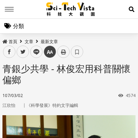
Menu
展
分類
首頁
文章
最新文章
facebook
twitter
line
中
青銀少共學 - 林俊宏用科普關懷
偏鄉
瀏覽
107/03/02
4574
｜
江欣怡
《科學發展》特約文字編輯