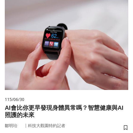
115/06/30
AI會比你更早發現身體異常嗎？智慧健康與AI
照護的未來
｜
鄒明珆
科技大觀園特約記者
儲