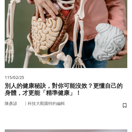
115/02/25
別人的健康秘訣，對你可能沒效？更懂自己的
身體，才更能「精準健康」！
｜
陳彥諺
科技大觀園特約編輯
儲