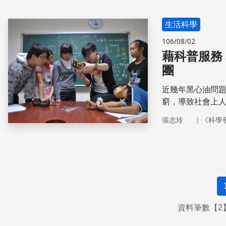
生活科學
106/08/02
藉科普服務
團
近幾年黑心油問
窮，導致社會上
黃家逸老師不斷
｜
張志玲
《科學
什麼？
資料筆數【2】