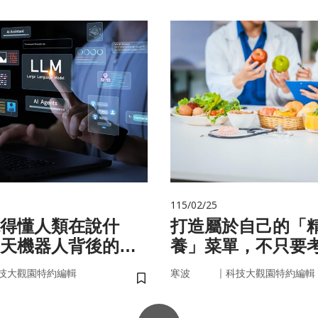
115/02/25
聽得懂人類在說什
打造屬於自己的「
天機器人背後的語
養」菜單，不只要
因，關鍵更在腸道
｜
技大觀園特約編輯
寒波
科技大觀園特約編輯
儲存書籤