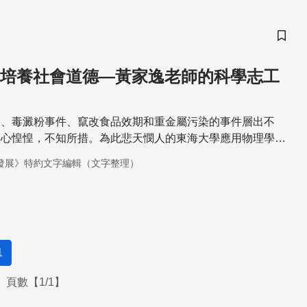
儲存
 培養社會道德—黃家逸老師的科學志工
題、毒澱粉事件、竄改食品效期和重金屬污染的事件層出不
人心惶惶，不知所措。為此悲天憫人的東海大學應用物理學系
地思考，自己的「液晶與超穎材料實驗室」團隊能為社會做些
發展》特約文字編輯（文字整理）
1
頁數【1/1】