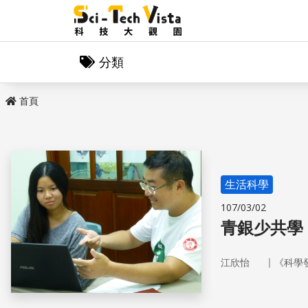
分類
首頁
生活科學
107/03/02
青銀少共學 
｜
江欣怡
《科學