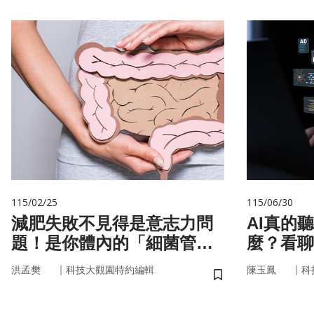
115/02/25
115/06/30
減肥失敗不見得是意志力問
AI真的
題！是你體內的「細菌管
麼？看聊
家」在幫你囤油
言科技
｜
｜
洪孟樊
科技大觀園特約編輯
陳玉鳳
科
儲存書籤