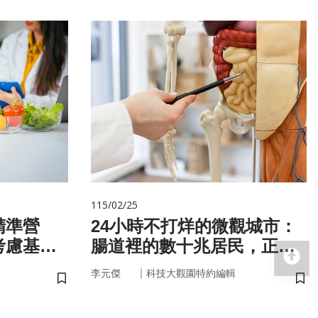
115/02/25
精準營
24小時不打烊的微觀城市：
考慮基
腸道裡的數十兆居民，正悄
回
微生物
悄掌管你的大腦與健康
｜
李元傑
科技大觀園特約編輯
儲存書籤
儲