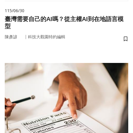
115/06/30
臺灣需要自己的AI嗎？從主權AI到在地語言模
型
｜
陳彥諺
科技大觀園特約編輯
儲