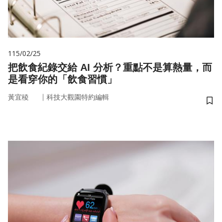
115/02/25
把飲食紀錄交給 AI 分析？重點不是算熱量，而
是看穿你的「飲食習慣」
｜
黃宜稜
科技大觀園特約編輯
儲