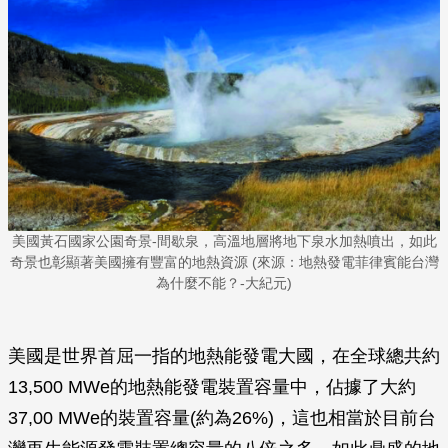
美國黃石國家公園奇景-間歇泉，高溫地層將地下泉水加熱噴出，如此
奇景也彰顯著美國擁有豐富的地熱資源 (來源：地熱發電菲律賓能台灣
為什麼不能？-大紀元)
美國是世界首屈一指的地熱能發電大國，在全球總共約
13,500 MWe的地熱能發電裝置容量中，佔據了大約
37,00 MWe的裝置容量(約為26%)，這也相當於目前台