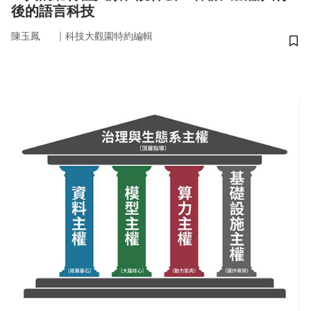
後的語言科技
｜
陳玉鳳
科技大觀園特約編輯
儲