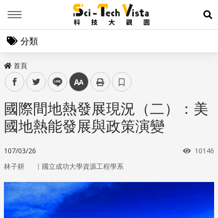
Menu
展
分類
首頁
facebook
twitter
line
中
國際間地熱發展現況（二）：美
國地熱能發展與政策演變
瀏覽次
107/03/26
10146
｜
林子耕
國立成功大學資源工程學系