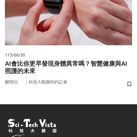
115/06/30
AI會比你更早發現身體異常嗎？智慧健康與AI
照護的未來
｜
鄒明珆
科技大觀園特約記者
儲