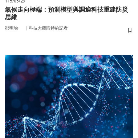
115/05/29
氣候走向極端：預測模型與調適科技重建防災
思維
｜
鄒明珆
科技大觀園特約記者
儲