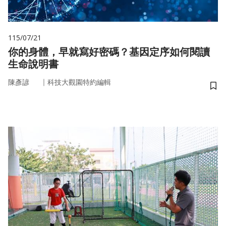
115/07/21
你的身體，早就寫好密碼？基因定序如何閱讀
生命說明書
｜
陳彥諺
科技大觀園特約編輯
儲