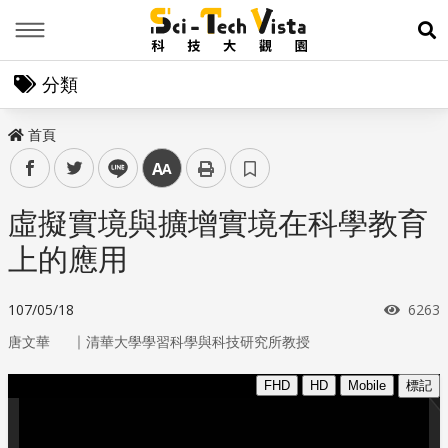
Menu
展
分類
首頁
facebook
twitter
line
中
虛擬實境與擴增實境在科學教育
上的應用
瀏覽
107/05/18
6263
｜
唐文華
清華大學學習科學與科技研究所教授