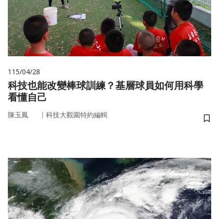
115/04/28
科技也能改變棒球訓練？基層球員如何用科學
看懂自己
｜
陳玉鳳
科技大觀園特約編輯
儲