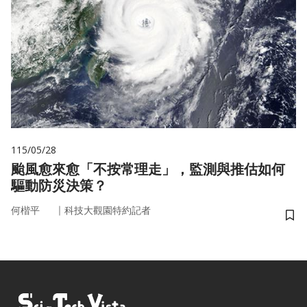
115/05/28
颱風愈來愈「不按常理走」，監測與推估如何
驅動防災決策？
｜
何楷平
科技大觀園特約記者
儲