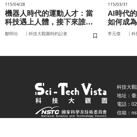
115/04/28
115/03/31
機器人時代的運動人才：當
AI時代
科技遇上人體，接下來誰來
如何成為
接手？
｜
｜
鄒明珆
科技大觀園特約記者
李元傑
科
儲存書籤
科技大觀園 ©
地址：臺
電話：02-
信箱：nstc