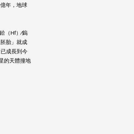
一億年，地球
鉿（Hf）∕鎢
「胚胎」就成
量已成長到今
火星的天體撞地