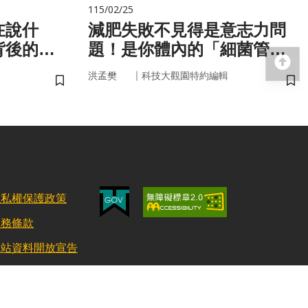
115/02/25
在說什
減肥失敗不見得是意志力問
背後的語
題！是你體內的「細菌管
回
家」在幫你囤油
｜
洪孟樊
科技大觀園特約編輯
儲存書籤
儲
隱私權保護政策
服務條款
網站資料開放宣告