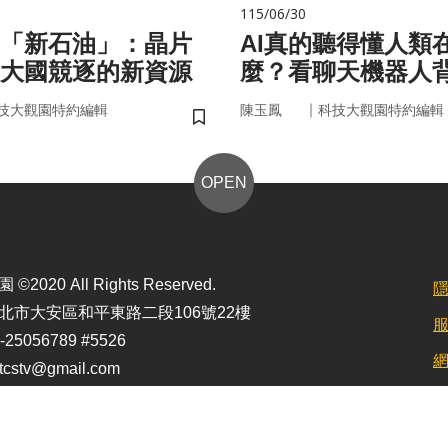
115/06/30
的「新石油」：晶片
AI真的聽得懂人類
大國競逐的新資源
麼？看聊天機器人
言科技
｜
技大觀園特約編輯
陳玉鳳
科技大觀園特約編輯
儲存書籤
OPEN
2020 All Rights Reserved.
北市大安區和平東路二段106號22樓
25056789 #5526
stv@gmail.com