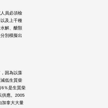
究人員必須檢
，以及上千種
素水解、醣類
種分別模擬出
質，因為以藻
幅減低生質柴
有6％是生質柴
供應。2005
由加拿大大量