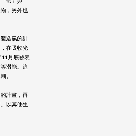
生「氫」與
生物，另外也
水製造氫的計
」，在吸收光
11月底發表
射等潛能。這
風潮。
展的計畫，再
望。以其他生