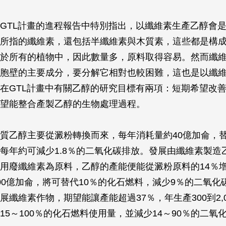
GTL計畫的進程報告中特別指出，以纖維素生產乙醇會
所指的纖維素，還包括半纖維素與木質素，這些都是構
於所有的植物中，因此數量多，原料取得容易。然而纖
胞壁的主要成分，要分解它相對也較困難，這也是以纖
在GTL計畫中有關乙醇的研究目標有兩項：短期希望改
望能整合產製乙醇的生物處理過程。
質乙醇主要從澱粉轉換而來，每年消耗量約40億加侖，替
每年約可減少1.8％的二氧化碳排放。發展由纖維素製造
用廢纖維素為原料，乙醇的產能便能從澱粉原料的14％增
00億加侖，將可替代10％的化石燃料，減少9％的二氧化
展纖維素作物，期望能讓產能超過37％，年生產300到2,
15～100％的化石燃料使用量，並減少14～90％的二氧