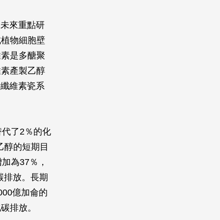
是未來重點研
成植物細胞壁
維素是多醣聚
維素產製乙醇
善纖維素瓷系
代了2％的化
乙醇的短期目
加為37％，
碳排放。長期
000億加侖的
化碳排放。