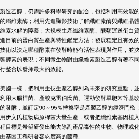
製造乙醇，仍需許多科學研究的配合，包括利用高效能
的纖維素酶；利用先進顯影技術了解纖維素酶與纖維晶
維素水解的障礙；大規模生產纖維素酶、醣類運送蛋白
進目前的蛋白質生產與特性鑑定方法；發展穩定且有效
技術以決定哪種酵素在發酵時能有活性表現與作用，並
響酵素的表現；不同微生物對由纖維素製造乙醇有著不
行整合以發揮最大的效能。
美國一樣，把利用生技生產乙醇列為未來的研究重點，
利用大腸桿菌、產酸克雷伯氏菌、運動發酵單胞菌等基
的發酵，並訂定90～95％轉換率是產製乙醇的經濟門檻
用伊文氏植物病原桿菌大量生產，或者把纖維素基因植
程目標是希望研發出能去除副產品毒性的生物、物理或
由基因工程研發容忍度高的菌種。