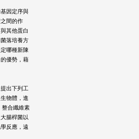
的基因定序與
體之間的作
質與其他蛋白
的菌落培養方
決定哪種新陳
同的優勢，藉
並提出下列工
改生物體，進
；整合纖維素
入大腸桿菌以
化學反應，遠