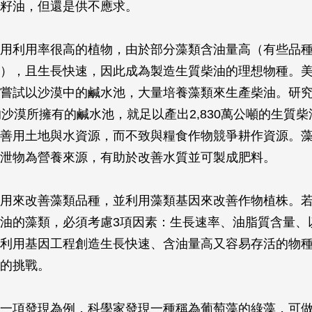
籽油，但還是供不應求。
用利用率很高的植物，由於部分藻類含油量高（有些品
），且生長快速，因此成為製造生質柴油的理想物種。
嘗試以沙漠中的鹹水池，大量培養藻類來生產柴油。研
的沙漠所擁有的鹹水池，就足以產出2,830萬公噸的生質
善用土地與水資源，而不致與糧食作物競爭耕作資源。
泄物為營養來源，有助於改善水質並可製成肥料。
用來改善藻類品種，並利用藻類基因來改善作物植株。
油的藻類，必須考慮3項因素：生長速率、油脂質含量、
利用基因工程創造生長快速、含油量高又容易存活的物
的挑戰。
一項發現為例，科學家發現一種稱為葡萄藻的綠藻，可