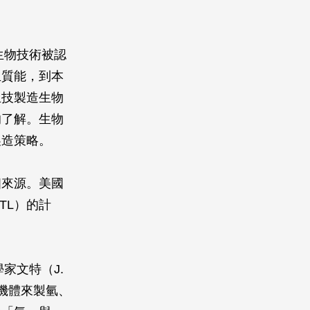
生物技術被認
生質能，到本
生技製造生物
的了解。生物
製造策略。
個來源。美國
GTL）的計
家文特（J.
有機體來製氫、