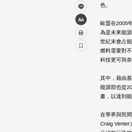
色。
line
中
歐盟在200
為是未來能源
世紀末會占能
燃料需要對不
科技更可與奈
其中，藉由基
能源部也從200
畫，以達到能
在學界與民間
Craig V