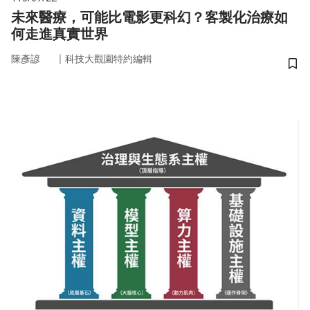
未來醫療，可能比電影更科幻？客製化治療如
何走進真實世界
｜
陳彥諺
科技大觀園特約編輯
儲