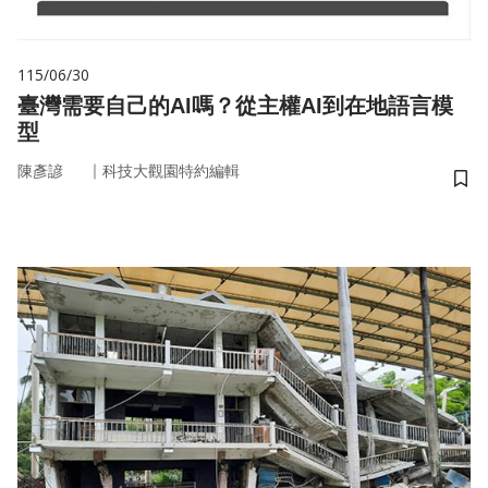
115/06/30
臺灣需要自己的AI嗎？從主權AI到在地語言模
型
｜
陳彥諺
科技大觀園特約編輯
儲