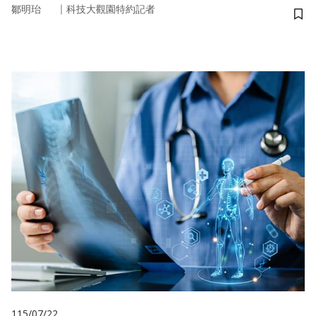
｜
鄒明珆
科技大觀園特約記者
儲
115/07/22