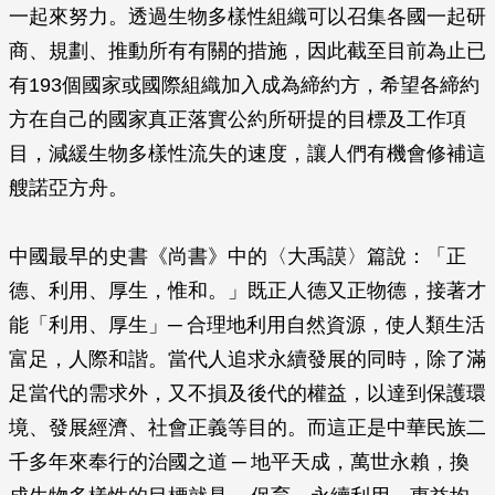
一起來努力。透過生物多樣性組織可以召集各國一起研
商、規劃、推動所有有關的措施，因此截至目前為止已
有193個國家或國際組織加入成為締約方，希望各締約
方在自己的國家真正落實公約所研提的目標及工作項
目，減緩生物多樣性流失的速度，讓人們有機會修補這
艘諾亞方舟。
中國最早的史書《尚書》中的〈大禹謨〉篇說：「正
德、利用、厚生，惟和。」既正人德又正物德，接著才
能「利用、厚生」─ 合理地利用自然資源，使人類生活
富足，人際和諧。當代人追求永續發展的同時，除了滿
足當代的需求外，又不損及後代的權益，以達到保護環
境、發展經濟、社會正義等目的。而這正是中華民族二
千多年來奉行的治國之道 ─ 地平天成，萬世永賴，換