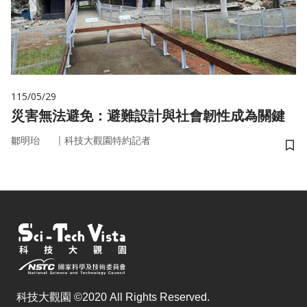
115/05/29
災害無法避免：避難設計與社會韌性成為關鍵
｜
鄒明珆
科技大觀園特約記者
儲
科技大觀園 ©2020 All Rights Reserved.