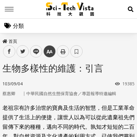
Menu
展
分類
首頁
facebook
twitter
line
中
生物多樣性的維護：引言
瀏覽次
103/09/04
19385
｜
蔡惠卿
中華民國自然生態保育協會／專題報導特邀編輯
老祖宗有許多治世的寶典及生活的智慧，但是工業革命
提供了生活上的便捷，讓世人以為可以從此遺棄祖先們
留傳下來的種種，邁向不同的時代。孰知才短短的二百
年，對自然資源及文化遺產的利用方式，已使我們嘗到