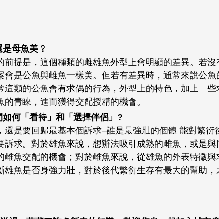
還是母魚美？
的前提是，這個種類的雌雄魚外型上會明顯的差異。若沒
案會是公魚與雌魚一樣美。但若有差異時，通常來說公魚
常這類的公魚會有求偶的行為，外型上的特色，加上一些
魚的青睞，進而獲得交配授精的機會。
間如何「看待」和「選擇伴侶」?
，還是要回歸最基本個訴求–誰是最強壯的個體 能對繁衍
要訴求。對於雄魚來說，想辦法吸引成熟的雌魚，或是與
的雌魚交配的機會；對於雌魚來說，從雄魚的外表特徵與
斷雄魚是否身強力壯，對於後代繁衍生存有最大的幫助，