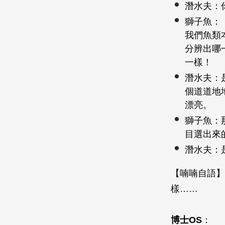
潛水夫：
獅子魚：
我們魚類
分辨出哪
一樣！
潛水夫：
個道道地
漂亮。
獅子魚：
目選出來
潛水夫：
【喃喃自語】
樣……
博士OS
：