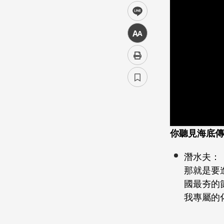
line
中
你聽見海底傳
潛水夫：
那就是要
國最夯的
我專屬的