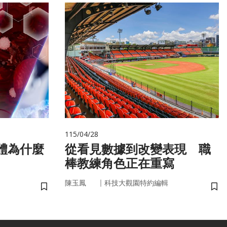
115/04/28
從看見數據到改變表現 職
棒教練角色正在重寫
｜
陳玉鳳
科技大觀園特約編輯
儲存書籤
儲