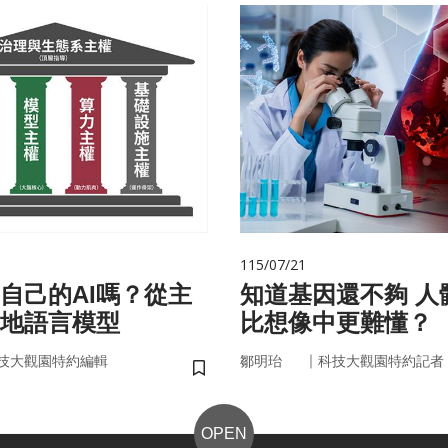
115/07/21
自己的AI嗎？從主
知道基因還不夠 人體為什麼
在地語言模型
比想像中更難懂？
｜
技大觀園特約編輯
鄒明珆
科技大觀園特約記者
儲存書籤
OPEN