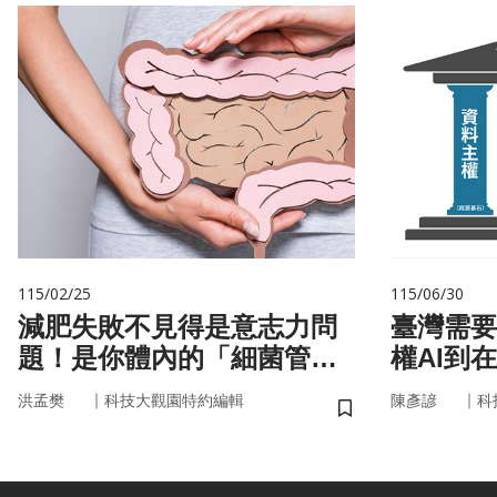
115/02/25
115/06/30
減肥失敗不見得是意志力問
臺灣需要
題！是你體內的「細菌管
權AI到
家」在幫你囤油
｜
｜
洪孟樊
科技大觀園特約編輯
陳彥諺
科
儲存書籤