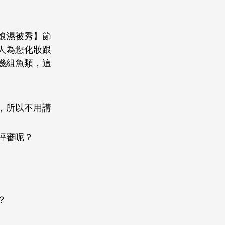
娘濕被秀】節
人為您化妝跟
幾組魚類，這
，所以不用講
評審呢？
？