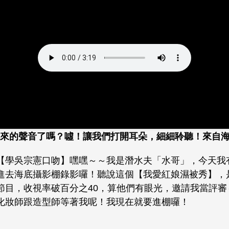
來的聲音了嗎？噓！讓我們打開耳朵，細細聆聽！來自
【學吳宗憲口吻】嘿嘿～～我是潛水夫「水哥」，今天我
進去海底攝影棚錄影囉！聽說這個【我愛紅娘濕被秀】，
節目，收視率破百分之40，算他們有眼光，邀請我當評審
化妝師跟造型師等著我呢！我現在就要進棚囉！